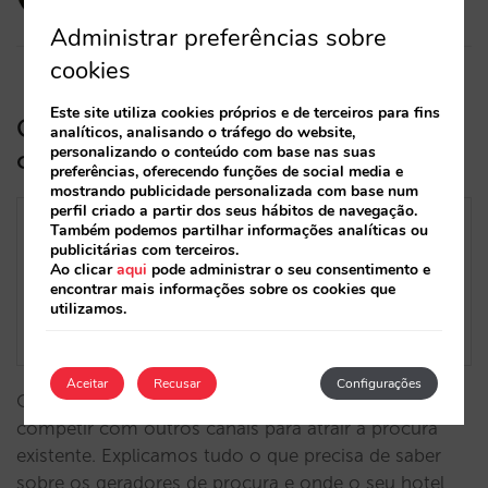
12/11/2024
Administrar preferências sobre
cookies
Este site utiliza cookies próprios e de terceiros para fins
Guia de sobrevivência do hoteleiro:
analíticos, analisando o tráfego do website,
personalizando o conteúdo com base nas suas
compreender a procura (Parte 1)
preferências, oferecendo funções de social media e
mostrando publicidade personalizada com base num
perfil criado a partir dos seus hábitos de navegação.
Também podemos partilhar informações analíticas ou
publicitárias com terceiros.
Ao clicar
aqui
pode administrar o seu consentimento e
encontrar mais informações sobre os cookies que
utilizamos.
Aceitar
Recusar
Configurações
Os hotéis não geram procura. A venda direta tem de
competir com outros canais para atrair a procura
existente. Explicamos tudo o que precisa de saber
sobre os geradores de procura e onde o seu hotel