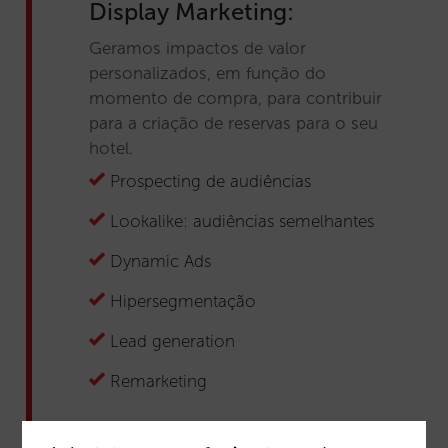
Display Marketing:
Geramos impactos de valor
personalizados, em função do
momento de compra, para contribuir
para a criação de reservas para o seu
hotel.
Prospecting de audiências
Lookalike: audiências semelhantes
Dynamic Ads
Hipersegmentação
Lead generation
Remarketing