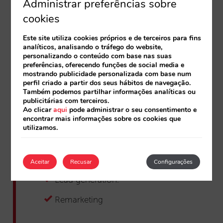
Administrar preferências sobre
cookies
Este site utiliza cookies próprios e de terceiros para fins
Paid Social:
analíticos, analisando o tráfego do website,
personalizando o conteúdo com base nas suas
Integramos anúncios do Facebook e
preferências, oferecendo funções de social media e
do Instagram na sua estratégia digital
mostrando publicidade personalizada com base num
perfil criado a partir dos seus hábitos de navegação.
para que ganhe visibilidade e relevância.
Também podemos partilhar informações analíticas ou
Prospecting de audiências
publicitárias com terceiros.
Ao clicar
aqui
pode administrar o seu consentimento e
encontrar mais informações sobre os cookies que
Lookalike: audiências semelhantes
utilizamos.
Dynamic Ads
Hipersegmentação
Aceitar
Recusar
Configurações
Lead generation.
Remarketing