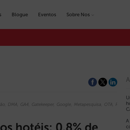
s
Blogue
Eventos
Sobre Nos
A
U
h
ção
DMA
GA4
Gatekeeper
Google
Metapesquisa
OTA
Preços
C
A
s hotéis: 0,8% de
c