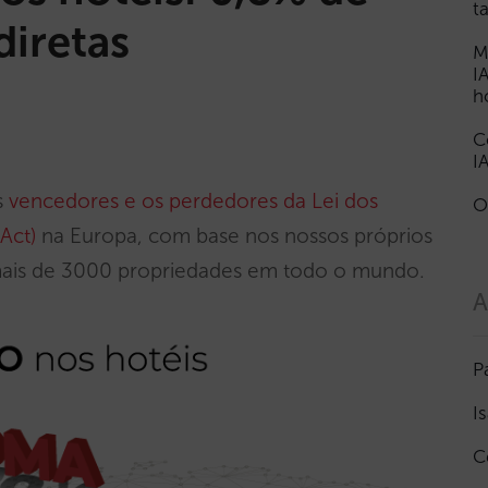
t
diretas
M
I
h
C
I
s
vencedores e os perdedores da Lei dos
O
Act)
na Europa, com base nos nossos próprios
mais de 3000 propriedades em todo o mundo.
A
P
I
C