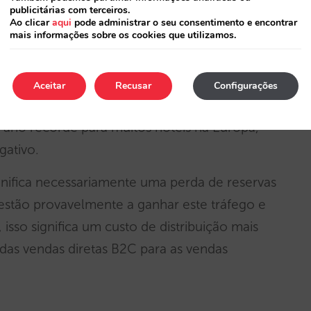
o o Trivago e o Tripadvisor, que passaram
publicitárias com terceiros.
Ao clicar
aqui
pode administrar o seu consentimento e encontrar
mais informações sobre os cookies que utilizamos.
 para os hotéis seria de -0,8% (4,5% – 1,5% –
Aceitar
Recusar
Configurações
 as nossas
análises anteriores
. Não parece um
ano recorde para muitos hotéis na Europa,
gativo.
ignifica necessariamente uma perda de reservas
estão provavelmente a ganhar este tráfego e
 isso significa um custo de distribuição mais
das vendas diretas B2C para as vendas