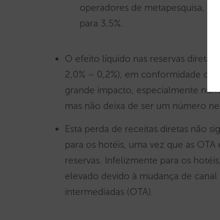
operadores de metapesquisa, com
para 3,5%.
O efeito líquido nas reservas diretas
2,0% – 0,2%), em conformidade com
grande impacto, especialmente num 
mas não deixa de ser um número ne
Esta perda de receitas diretas não s
para os hotéis, uma vez que as OTA 
reservas. Infelizmente para os hotéis,
elevado devido à mudança de canal 
intermediadas (OTA).