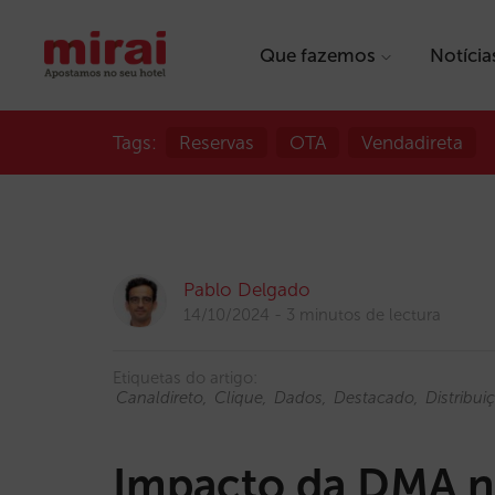
Que fazemos
Notícia
Tags:
Reservas
OTA
Vendadireta
Pablo Delgado
14/10/2024
3 minutos de lectura
Etiquetas do artigo:
Canaldireto
Clique
Dados
Destacado
Distribui
Impacto da DMA no