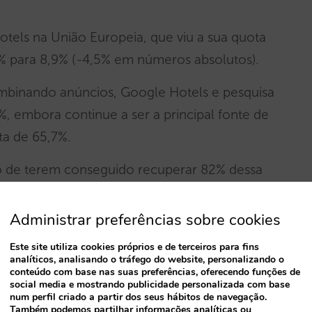
otels na União Europeia, que viu a sua quota
,4% para 8,9% (-4,5% em números absolutos).
ombinando anúncios, Google Hotels e pesquisa
%, embora continue a ser a principal fonte de
ta de 65,7%.
cto de terem conseguido recuperar 82% dessa
Administrar preferências sobre cookies
ções do Google, mais especificamente 1,5% de
Este site utiliza cookies próprios e de terceiros para fins
Google Ads) e 2,0% de pesquisa orgânica.
analíticos, analisando o tráfego do website, personalizando o
conteúdo com base nas suas preferências, oferecendo funções de
social media e mostrando publicidade personalizada com base
num perfil criado a partir dos seus hábitos de navegação.
uição das reservas diretas de outros
Também podemos partilhar informações analíticas ou