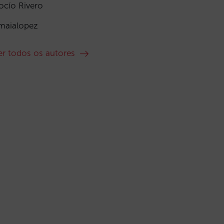
ocío Rivero
maialopez
er todos os autores