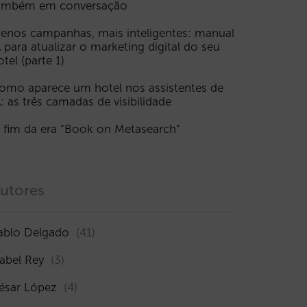
ambém em conversação
enos campanhas, mais inteligentes: manual
A para atualizar o marketing digital do seu
otel (parte 1)
omo aparece um hotel nos assistentes de
A: as três camadas de visibilidade
 fim da era “Book on Metasearch”
utores
ablo Delgado
(41)
sabel Rey
(3)
ésar López
(4)