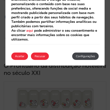
personalizando o conteúdo com base nas suas
preferências, oferecendo funções de social media e
mostrando publicidade personalizada com base num
perfil criado a partir dos seus hábitos de navegação.
Também podemos partilhar informações analíticas ou
publicitárias com terceiros.
Ao clicar
aqui
pode administrar o seu consentimento e
Marta Romero
encontrar mais informações sobre os cookies que
26/04/2023
utilizamos.
Aceitar
Recusar
Configurações
O Prontuário da distribuição hoteleira
no século XXI