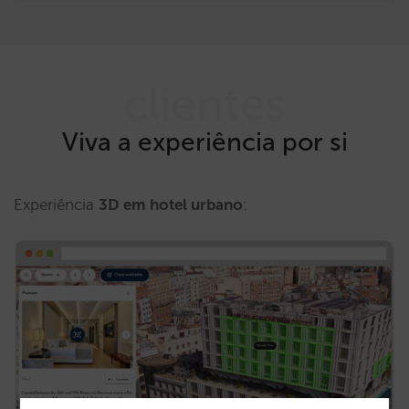
clientes
Viva a experiência por si
Experiência
3D em hotel urbano
: