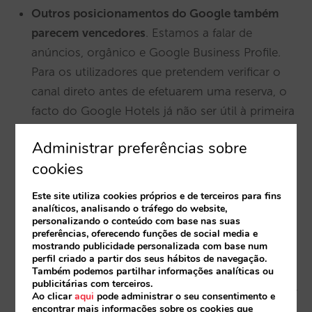
Outros posicionamentos do Google também
parecem vencedores
. Estamos a falar de
anúncios, orgânico e Google Business Profile.
Para os utilizadores que pretendem verificar o
canal direto antes de efetuarem uma reserva, o
facto do Google Hotels já não ser útil à primeira
vista não os vai impedir. Os utilizadores podem
Administrar preferências sobre
encontrar facilmente a ligação para o site do
cookies
hotel no Google, seja em anúncios,
organicamente ou diretamente no Google
Este site utiliza cookies próprios e de terceiros para fins
Business Profile. Por conseguinte, outros
analíticos, analisando o tráfego do website,
personalizando o conteúdo com base nas suas
produtos do Google podem obter algum do
preferências, oferecendo funções de social media e
mostrando publicidade personalizada com base num
tráfego que o Google Hotels está a perder. Do
perfil criado a partir dos seus hábitos de navegação.
ponto de vista do hotel, não são más notícias,
Também podemos partilhar informações analíticas ou
publicitárias com terceiros.
uma vez que as reservas continuam a ser diretas,
Ao clicar
aqui
pode administrar o seu consentimento e
embora possam implicar custos mais elevados,
encontrar mais informações sobre os cookies que