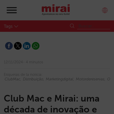
Tags
12/11/2024
4 minutos
Etiquetas de la noticia:
ClubMac
Distribuição
Marketingdigital
Motordereservas
OT
Club Mac e Mirai: uma
década de inovação e