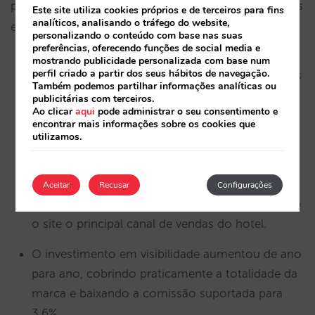
para a venda direta foi consolidada com resultados
Este site utiliza cookies próprios e de terceiros para fins
analíticos, analisando o tráfego do website,
extraordinários:
personalizando o conteúdo com base nas suas
preferências, oferecendo funções de social media e
mostrando publicidade personalizada com base num
perfil criado a partir dos seus hábitos de navegação.
No primeiro ano da parceria, em 2013, as vendas
Também podemos partilhar informações analíticas ou
diretas do Club Mac supunham 6% das suas
publicitárias com terceiros.
Ao clicar
aqui
pode administrar o seu consentimento e
vendas totais. Isto representou um crescimento
encontrar mais informações sobre os cookies que
de 100% em NR alojadas em relação ao ano
utilizamos.
anterior.
No final de 2023, a percentagem de vendas
Aceitar
Recusar
Configurações
diretas representava 36% em faturação, tornando
o site o principal canal de vendas do hotel.
O investimento em visibilidade aumentou de ano
para ano, cobrindo praticamente a totalidade da
marca e baixando a comissão suportada para
3,6%.