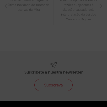
“Reserve, pense e pague”, a
A minha opinião sobre as
última novidade do motor de
razões subjacentes à
reservas da Mirai
situação causada pela
interpretação da Lei dos
Mercados Digitais
Suscríbete a nuestra newsletter
Subscreva