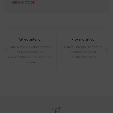
para o hotel
Post
navigation
Artigo anterior
Próximo artigo
Quem são os vencedores e
A Mirai integra-se com o
os perdedores da
channel manager
implementação da DMA pelo
HotelAvailabilities
Google?