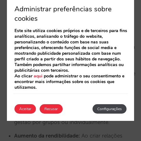
também o ajuda a promover a ferramenta junto
Administrar preferências sobre
da sua equipa de vendas em diferentes feiras
cookies
profissionais.
Este site utiliza cookies próprios e de terceiros para fins
analíticos, analisando o tráfego do website,
Solução chave na mão:
A Mirai Pro oferece uma
personalizando o conteúdo com base nas suas
abordagem global das operações de vendas para
preferências, oferecendo funções de social media e
mostrando publicidade personalizada com base num
profissionais, reduzindo os processos que são
perfil criado a partir dos seus hábitos de navegação.
atualmente manuais e assíncronos (por telefone
Também podemos partilhar informações analíticas ou
publicitárias com terceiros.
ou e-mail), melhorando os tempos de resposta e
Ao clicar
aqui
pode administrar o seu consentimento e
encontrar mais informações sobre os cookies que
oferecendo simultaneamente uma grande
utilizamos.
flexibilidade e dinamismo na configuração.
Máximo controlo:
Pode decidir o que oferecer a
Aceitar
Recusar
Configurações
cada tipo de cliente em cada momento, fazer a
gestão por grupos ou individualmente.
Aumento da rendibilidade:
Ao criar relações