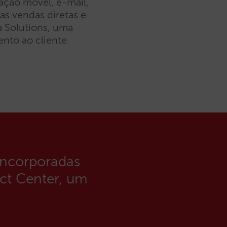
ação móvel, e-mail,
as vendas diretas e
ia Solutions, uma
nto ao cliente.
incorporadas
ct Center, um