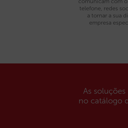
comunicam com o se
telefone, redes so
a tornar a sua d
empresa especi
As soluções
no catálogo 