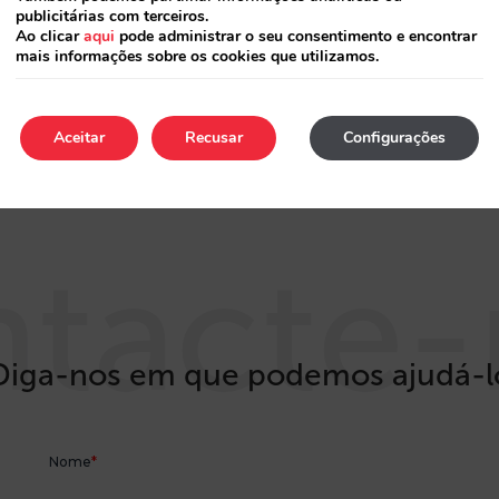
publicitárias com terceiros.
Vamos começar? Contate-nos
Ao clicar
aqui
pode administrar o seu consentimento e encontrar
mais informações sobre os cookies que utilizamos.
Aceitar
Recusar
Configurações
ntacte-
Diga-nos em que podemos ajudá-l