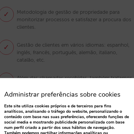
Metodologia de gestão de propriedade para
✓
monitorizar processos e satisfazer a procura dos
clientes.
Gestão de clientes em vários idiomas: espanhol,
✓
inglês, francês, português, alemão, italiano,
catalão, etc.
Além das chamadas recebidas, também tratamos
✓
chamadas efetuadas e chamadas de retorno
Administrar preferências sobre cookies
Gestão de clientes nas redes sociais
✓
Este site utiliza cookies próprios e de terceiros para fins
analíticos, analisando o tráfego do website, personalizando o
conteúdo com base nas suas preferências, oferecendo funções de
social media e mostrando publicidade personalizada com base
num perfil criado a partir dos seus hábitos de navegação.
Também podemos partilhar informações analíticas ou