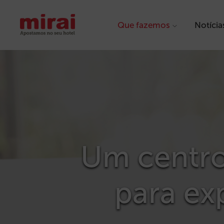
Que fazemos
Notícia
Um centro
para ex