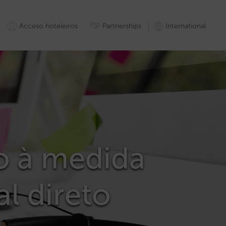
Acceso hoteleiros
Partnerships
International
o à medida
l direto