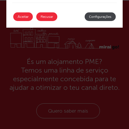
Aceitar
Recusar
Configurações
És um alojamento PME?
Temos uma linha de serviço
especialmente concebida para te
ajudar a otimizar o teu canal direto.
Quero saber mais