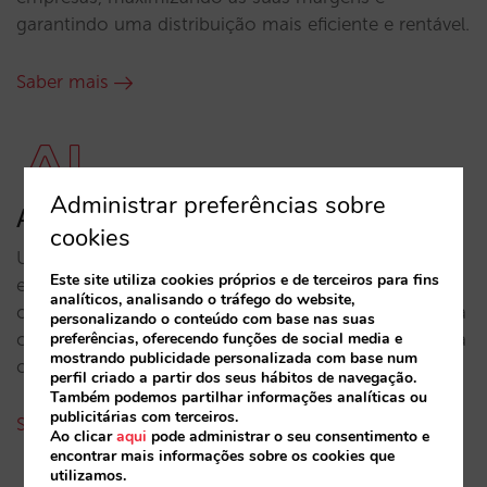
garantindo uma distribuição mais eficiente e rentável.
Saber mais
Administrar preferências sobre
AI Infrastructure
cookies
Uma arquitetura unificada concebida de raiz para a
Este site utiliza cookies próprios e de terceiros para fins
era conversacional e agêntica. Integra cinco
analíticos, analisando o tráfego do website,
componentes fundamentais que trabalham de forma
personalizando o conteúdo com base nas suas
preferências, oferecendo funções de social media e
coordenada para garantir a coerência, o controlo e a
mostrando publicidade personalizada com base num
capacidade de venda.
perfil criado a partir dos seus hábitos de navegação.
Também podemos partilhar informações analíticas ou
publicitárias com terceiros.
Saber mais
Ao clicar
aqui
pode administrar o seu consentimento e
encontrar mais informações sobre os cookies que
utilizamos.