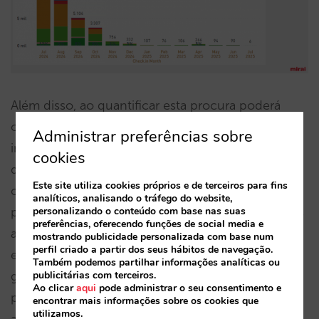
Além disso, ao quantificar esta procura poderá
calcular o custo de oportunidade associado. Isso
Administrar preferências sobre
implica ter uma estimativa das receitas potenciais
cookies
que não foram geradas devido às reservas não
Este site utiliza cookies próprios e de terceiros para fins
concretizadas, levando em conta fatores como o
analíticos, analisando o tráfego do website,
personalizando o conteúdo com base nas suas
preço médio e a capacidade perdida nos períodos
preferências, oferecendo funções de social media e
analisados. Este exercício permite ter uma
mostrando publicidade personalizada com base num
perfil criado a partir dos seus hábitos de navegação.
estimativa das receitas potenciais que poderia ter
Também podemos partilhar informações analíticas ou
publicitárias com terceiros.
gerado se tivesse convertido ou captado essa
Ao clicar
aqui
pode administrar o seu consentimento e
procura o que fornece uma base para priorizar
encontrar mais informações sobre os cookies que
utilizamos.