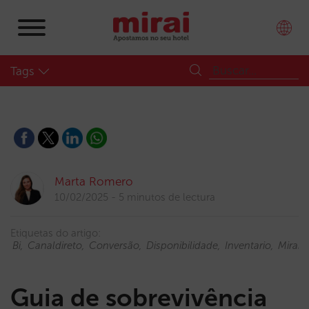
Tags
Marta Romero
10/02/2025
5 minutos de lectura
Etiquetas do artigo:
Bi
Canaldireto
Conversão
Disponibilidade
Inventario
MiraiBI
Guia de sobrevivência