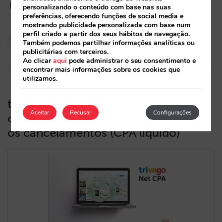
personalizando o conteúdo com base nas suas
preferências, oferecendo funções de social media e
mostrando publicidade personalizada com base num
perfil criado a partir dos seus hábitos de navegação.
Paola Romero
Também podemos partilhar informações analíticas ou
06/04/2022
publicitárias com terceiros.
Ao clicar
aqui
pode administrar o seu consentimento e
encontrar mais informações sobre os cookies que
utilizamos.
trivago melhora o seu programa CPA
Aceitar
Recusar
Configurações
ou comissão e terá em consideração
os cancelamentos (CPA líquido)