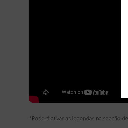
*Poderá ativar as legendas na secção d