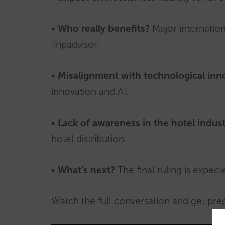
•
Who really benefits?
Major internatio
Tripadvisor.
•
Misalignment with technological inn
innovation and AI.
•
Lack of awareness in the hotel indus
hotel distribution.
•
What’s next?
The final ruling is expec
Watch the full conversation and get pre