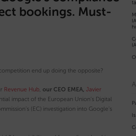
t
irect bookings. Must-
M
I
h
C
I
O
 competition end up doing the opposite?
A
or
Revenue Hub
,
our CEO EMEA,
Javier
ial impact of the European Union’s Digital
P
mission’s (EC) investigation into Google’s
I
C