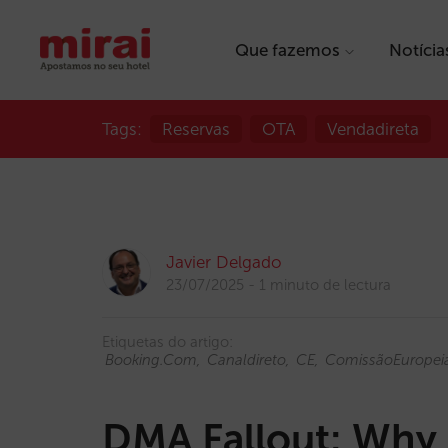
Que fazemos
Notícia
Tags:
Reservas
OTA
Vendadireta
Javier Delgado
23/07/2025
1 minuto de lectura
Etiquetas do artigo:
Booking.com
Canaldireto
CE
ComissãoEuropei
DMA Fallout: Why