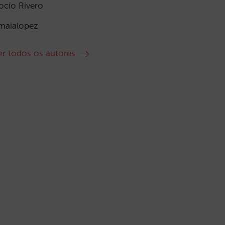
ocío Rivero
maialopez
er todos os autores