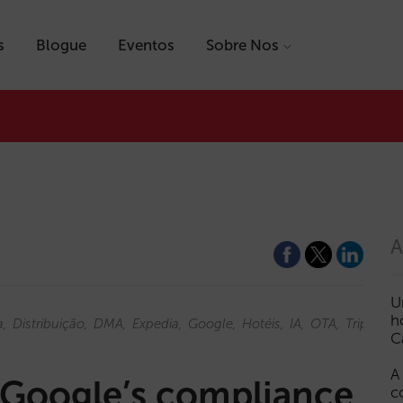
s
Blogue
Eventos
Sobre Nos
A
U
h
a
Distribuição
DMA
Expedia
Google
Hotéis
IA
OTA
Tripadvis
C
A
 Google’s compliance
c