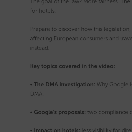
The goal of the law? More fairness. The r
for hotels.
Prepare to discover how this legislation
affecting European consumers and travel
instead.
Key topics covered in the video:
•
The DMA investigation:
Why Google is 
DMA.
•
Google’s proposals:
two compliance op
•
Impact on hotels:
less visibility for 