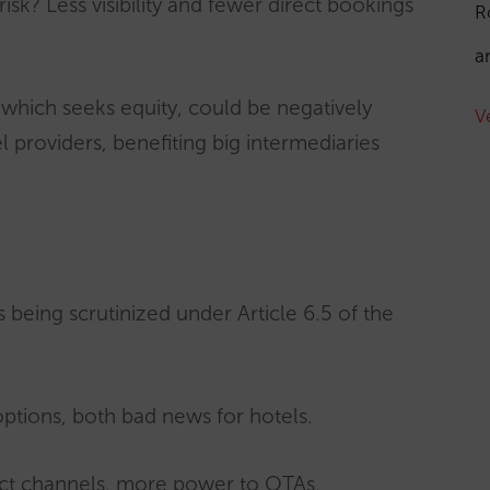
isk? Less visibility and fewer direct bookings
R
a
, which seeks equity, could be negatively
V
 providers, benefiting big intermediaries
being scrutinized under Article 6.5 of the
tions, both bad news for hotels.
direct channels, more power to OTAs.