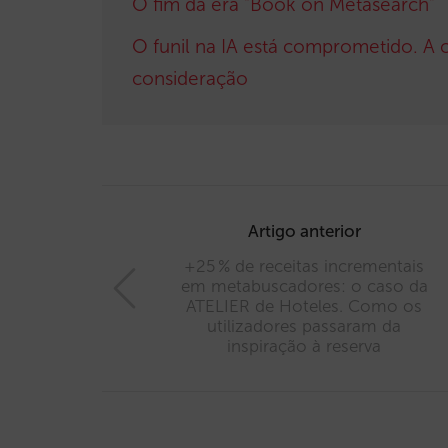
O fim da era “Book on Metasearch”
O funil na IA está comprometido. A c
consideração
Post
navigation
Artigo anterior
+25 % de receitas incrementais
em metabuscadores: o caso da
ATELIER de Hoteles. Como os
utilizadores passaram da
inspiração à reserva