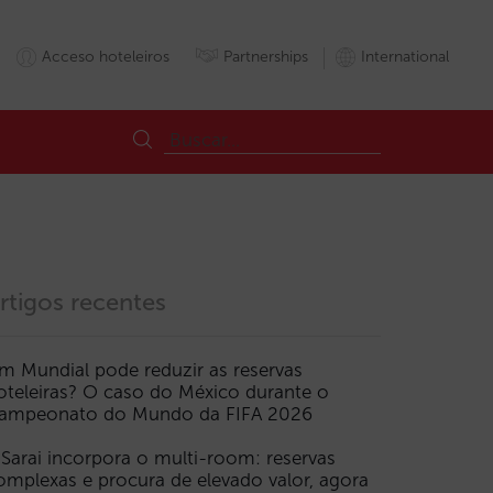
Acceso hoteleiros
Partnerships
International
rtigos recentes
m Mundial pode reduzir as reservas
oteleiras? O caso do México durante o
or
UE
UniãoEuropeia
Visibilidade
ampeonato do Mundo da FIFA 2026
 Sarai incorpora o multi-room: reservas
omplexas e procura de elevado valor, agora