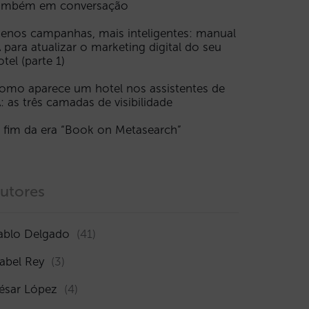
ambém em conversação
enos campanhas, mais inteligentes: manual
A para atualizar o marketing digital do seu
otel (parte 1)
omo aparece um hotel nos assistentes de
A: as três camadas de visibilidade
 fim da era “Book on Metasearch”
utores
ablo Delgado
(41)
sabel Rey
(3)
ésar López
(4)