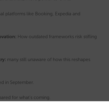
nal platforms like Booking, Expedia and
ovation:
How outdated frameworks risk stifling
try:
many still unaware of how this reshapes
ted in September.
pared for what’s coming.