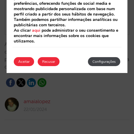
preferências, oferecendo funções de social media e
mostrando publicidade personalizada com base num
perfil criado a partir dos seus hábitos de navegação.
Também podemos partilhar informações analíticas ou
publicitárias com terceiros.
Ao clicar
aqui
pode administrar o seu consentimento e
encontrar mais informações sobre os cookies que
utilizamos.
Agora pode ver a evolução de cada fonte/meio,
combiná-los com mais de 50 variáveis e segmentar
por fonte/meio do seu interesse na nossa plataforma
Aceitar
Recusar
Configurações
de BI.…
amaialopez
22/01/2024