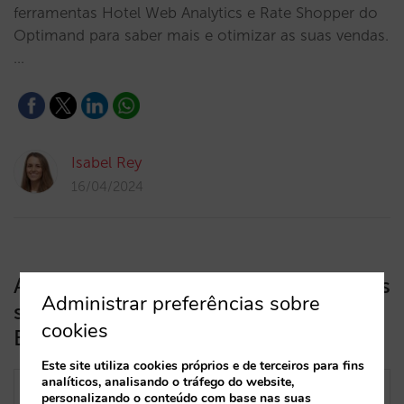
ferramentas Hotel Web Analytics e Rate Shopper do
Optimand para saber mais e otimizar as suas vendas.
…
Isabel Rey
16/04/2024
Agora pode ver a origem e o meio das
Administrar preferências sobre
suas reservas nos seus relatórios de
cookies
BI
Este site utiliza cookies próprios e de terceiros para fins
analíticos, analisando o tráfego do website,
personalizando o conteúdo com base nas suas