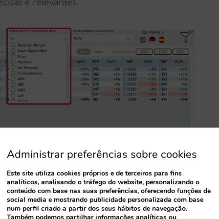
ecisas e relevantes.
Administrar preferências sobre cookies
Este site utiliza cookies próprios e de terceiros para fins
analíticos, analisando o tráfego do website, personalizando o
erativo para que possa conhecer todas as
conteúdo com base nas suas preferências, oferecendo funções de
social media e mostrando publicidade personalizada com base
ório. Este guia vai ajudá-lo a familiarizar-se
num perfil criado a partir dos seus hábitos de navegação.
Também podemos partilhar informações analíticas ou