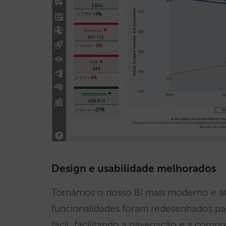
Design e usabilidade melhorados
Tornámos o nosso BI mais moderno e atra
funcionalidades foram redesenhados par
fácil, facilitando a navegação e a comp