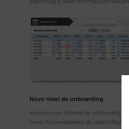
específicas e obter informações mais pr
Novo nível de onboarding
Incluímos um sistema de onboarding int
novas funcionalidades de cada folha/relat