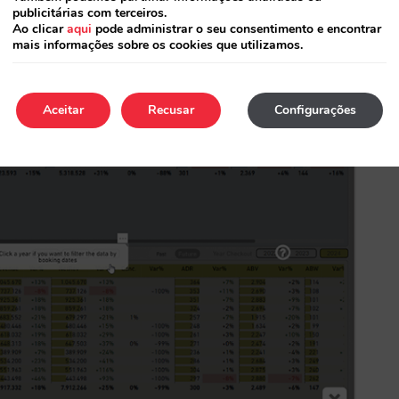
ísticas e a tirar o máximo partido do nosso BI.
publicitárias com terceiros.
Ao clicar
aqui
pode administrar o seu consentimento e encontrar
mais informações sobre os cookies que utilizamos.
Aceitar
Recusar
Configurações