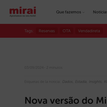
Que fazemos
Notícia
Tags:
Reservas
OTA
Vendadireta
03/09/2024
2 minutos
Etiquetas de la noticia:
Dados
Estadia
Insights
K
Nova versão do Mir