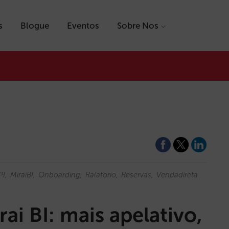
s
Blogue
Eventos
Sobre Nos
PI
MiraiBI
Onboarding
Ralatorio
Reservas
Vendadireta
ai BI: mais apelativo,