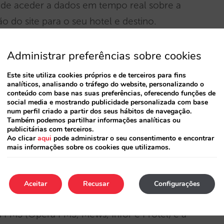
ode aceder a dados em tempo real sobre a
o do site para o seu hotel e destino.
r as taxas dos seus concorrentes em tempo real,
Administrar preferências sobre cookies
idade por tipo de quarto e vários pontos de
Este site utiliza cookies próprios e de terceiros para fins
bre preços, avaliações, dados históricos e
analíticos, analisando o tráfego do website, personalizando o
conteúdo com base nas suas preferências, oferecendo funções de
social media e mostrando publicidade personalizada com base
num perfil criado a partir dos seus hábitos de navegação.
Também podemos partilhar informações analíticas ou
publicitárias com terceiros.
Ao clicar
aqui
pode administrar o seu consentimento e encontrar
mais informações sobre os cookies que utilizamos.
r e pode ser integrado em qualquer site de
 pode estar pronto a funcionar em apenas
Aceitar
Recusar
Configurações
a PMS (Opera PMS, Mews, Infor e Protel) e a