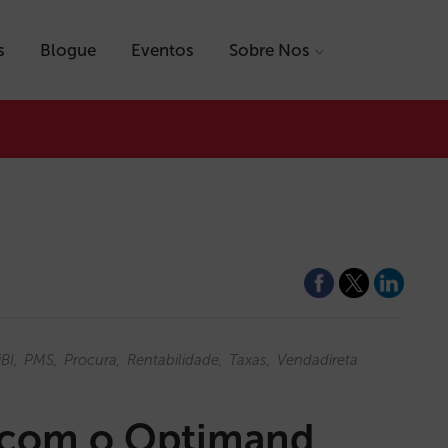
s
Blogue
Eventos
Sobre Nos
iBI
PMS
Procura
Rentabilidade
Taxas
Vendadireta
e com o Optimand