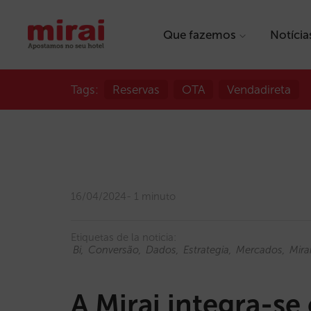
Que fazemos
Notícia
Tags:
Reservas
OTA
Vendadireta
16/04/2024
1 minuto
Etiquetas de la noticia:
Bi
Conversão
Dados
Estrategia
Mercados
Mira
A Mirai integra-s