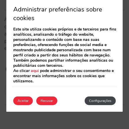
Administrar preferências sobre
cookies
Adicionámos o relatório de upselling aos já
disponíveis, fornecendo dados detalhados sobre a
Este site utiliza cookies próprios e de terceiros para fins
atividade desta funcionalidade, tais como upsellings
analíticos, analisando o tráfego do website,
personalizando o conteúdo com base nas suas
propostos, taxa de conversão, aumento de preço,
preferências, oferecendo funções de social media e
etc.…
mostrando publicidade personalizada com base num
perfil criado a partir dos seus hábitos de navegação.
Também podemos partilhar informações analíticas ou
publicitárias com terceiros.
Ao clicar
aqui
pode administrar o seu consentimento e
encontrar mais informações sobre os cookies que
utilizamos.
Félix Pérez
13/06/2023
Aceitar
Recusar
Configurações