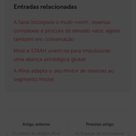
Entradas relacionadas
A Sarai incorpora o multi-room: reservas
complexas e procura de elevado valor, agora
também em conversação
Mirai e STAAH unem-se para impulsionar
uma aliança estratégica global
A Mirai adapta o seu motor de reservas ao
segmento hostel
Post
navigation
Artigo anterior
Próximo artigo
O melhor do Blogue Mirai
As 6 peças do ecossistema