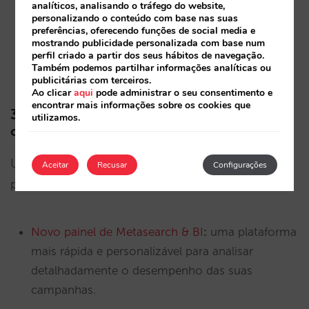
analíticos, analisando o tráfego do website,
rentabilidade ao permitir a utilização de
personalizando o conteúdo com base nas suas
diferentes processadores de pagamento por
preferências, oferecendo funções de social media e
mostrando publicidade personalizada com base num
mercado, reduzindo custos e melhorando a
perfil criado a partir dos seus hábitos de navegação.
Também podemos partilhar informações analíticas ou
aceitação de cartões locais.
publicitárias com terceiros.
Ao clicar
aqui
pode administrar o seu consentimento e
encontrar mais informações sobre os cookies que
3. Business Intelligence: um painel de
utilizamos.
controlo de precisão
Um bom piloto precisa dos melhores indicadores
Aceitar
Recusar
Configurações
para decidir em tempo real:
Novo painel de Metasearch & BI
:
uma plataforma
mais rápida e personalizável para analisar
detalhadamente o desempenho das suas
campanhas.