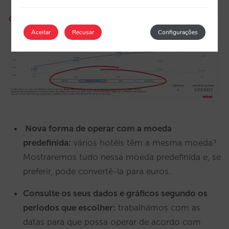
Aceitar
Recusar
Configurações
Nova forma de operar com a moeda
predefinida:
vários hotéis têm a mesma moeda?
Mostraremos tudo nessa moeda predefinida e, se
preferir, pode convertê-la para euros.
Consulte os seus dados e gráficos segundo os
períodos que escolher:
trabalhámos com as
datas para que possa operar de acordo com