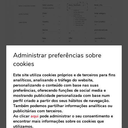
Administrar preferências sobre
cookies
Maior facilidade ao deslocar-se por gráficos e
Este site utiliza cookies próprios e de terceiros para fins
analíticos, analisando o tráfego do website,
datas
: com os novos acesso diretos (top
personalizando o conteúdo com base nas suas
markets, diferentes períodos de tempo…) a
preferências, oferecendo funções de social media e
mostrando publicidade personalizada com base num
informação está mais acessível com um único
perfil criado a partir dos seus hábitos de navegação.
clique.
Também podemos partilhar informações analíticas ou
publicitárias com terceiros.
Ao clicar
aqui
pode administrar o seu consentimento e
encontrar mais informações sobre os cookies que
utilizamos.