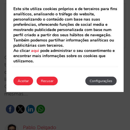
Este site utiliza cookies próprios e de terceiros para fins
analíticos, analisando o tráfego do website,
personalizando o conteúdo com base nas suas
preferências, oferecendo funções de social media e
mostrando publicidade personalizada com base num
perfil criado a partir dos seus hábitos de navegação.
Também podemos partilhar informações analíticas ou
publicitárias com terceiros.
Ao clicar
aqui
pode administrar o seu consentimento e
encontrar mais informações sobre os cookies que
O Google Hotels tornou-se uma fonte essencial de
utilizamos.
tráfego e de receitas para o canal direto da maioria
dos hotéis. Tanto as campanhas pagas como as
ligações de reserva gratuitas são partes importantes.
Aceitar
Recusar
Configurações
Conheça-as para obter o máximo possível das
mesmas.…
Pablo Delgado