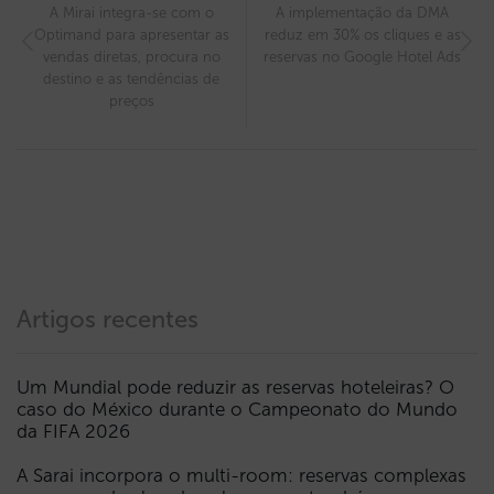
A Mirai integra-se com o
A implementação da DMA
Optimand para apresentar as
reduz em 30% os cliques e as
vendas diretas, procura no
reservas no Google Hotel Ads
destino e as tendências de
preços
Artigos recentes
Um Mundial pode reduzir as reservas hoteleiras? O
caso do México durante o Campeonato do Mundo
da FIFA 2026
A Sarai incorpora o multi-room: reservas complexas