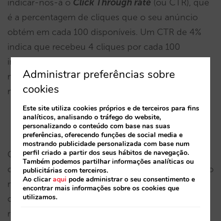
indicar-nos-á o
Click Through rate
(ou CTR), que
é a percentagem de cliques que o seu anúncio
obtém em cada 100 disponíveis. Um CTR de 4%
indica que recebeu 4 cliques por cada 100
impressões ou visitas que fez ao utilizador. O CTR
Administrar preferências sobre
mede a eficácia dos seus anúncios de
cookies
metapesquisa.
Este site utiliza cookies próprios e de terceiros para fins
analíticos, analisando o tráfego do website,
Cliques
personalizando o conteúdo com base nas suas
preferências, oferecendo funções de social media e
mostrando publicidade personalizada com base num
perfil criado a partir dos seus hábitos de navegação.
O quinto nível do funil de metapesquisa. Os
Também podemos partilhar informações analíticas ou
cliques indicam “quantas visitas recebeu a partir do
publicitárias com terceiros.
Ao clicar
aqui
pode administrar o seu consentimento e
motor de metapesquisa de utilizadores que
encontrar mais informações sobre os cookies que
utilizamos.
consultaram um itinerário específico”. Os cliques
representam o tráfego para o seu site e a sua