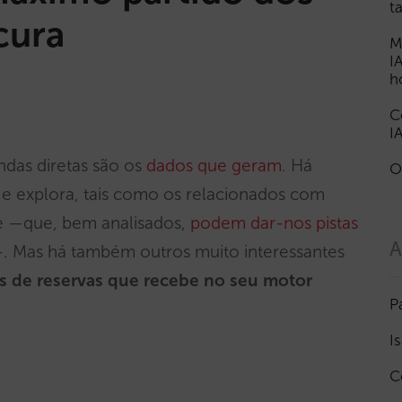
t
cura
M
I
h
C
I
das diretas são os
dados que geram
. Há
O
e explora, tais como os relacionados com
e —que, bem analisados,
podem dar-nos pistas
A
. Mas há também outros muito interessantes
s de reservas
que recebe no seu motor
P
I
C