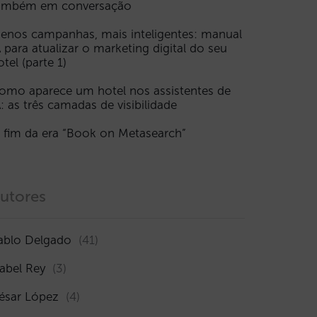
ambém em conversação
enos campanhas, mais inteligentes: manual
A para atualizar o marketing digital do seu
otel (parte 1)
omo aparece um hotel nos assistentes de
A: as três camadas de visibilidade
 fim da era “Book on Metasearch”
utores
ablo Delgado
(41)
sabel Rey
(3)
ésar López
(4)