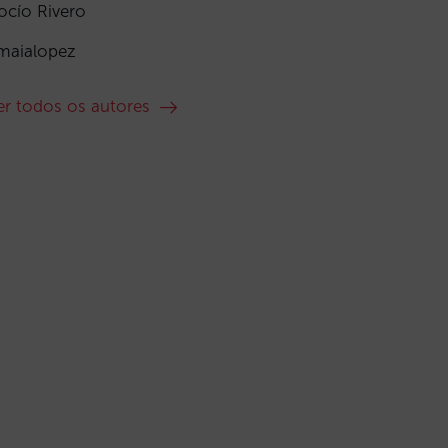
ocío Rivero
maialopez
er todos os autores