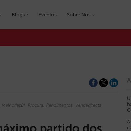
s
Blogue
Eventos
Sobre Nos
A
U
h
MelhoriasBI
Procura
Rendimentos
Vendadirecta
C
A
máximo partido dos
c