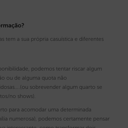
ormação?
tem a sua própria casuística e diferentes
ponibilidade, podemos tentar riscar algum
ição ou de alguma quota não
vidosas….(ou sobrevender algum quarto se
tos/no shows).
arto para acomodar uma determinada
mília numerosa), podemos certamente pensar
va interessante, como transformar dois