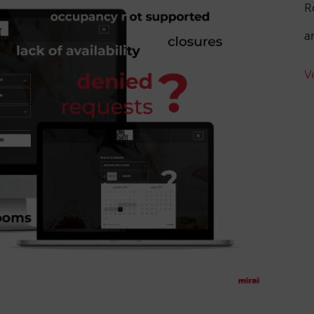
R
a
V