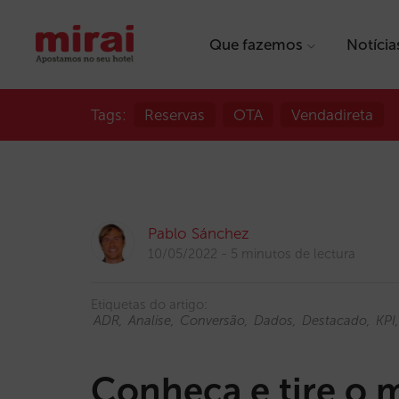
Que fazemos
Notícia
Tags:
Reservas
OTA
Vendadireta
Pablo Sánchez
10/05/2022
5 minutos de lectura
Etiquetas do artigo:
ADR
Analise
Conversão
Dados
Destacado
KPI
Conheça e tire o 