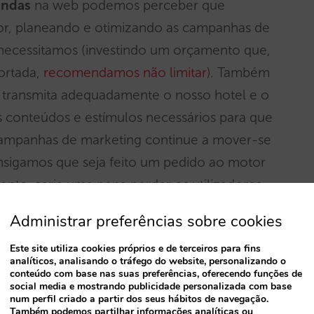
endas
na web podemos perceber que
ior, planeando e otimizando as campanhas de
necessitamos (investindo um orçamento que,
ortada,
recomendamos não limitar
). Também
 transmita adequadamente o nosso hotel e o
s conteúdos e estímulos necessários para que
 campanhas de marketing continue a mover-se
nsigamos que seja feito um pedido ao motor
nto, seria uma pena perder os utilizadores,
 acontecer com todos aqueles a quem
Administrar preferências sobre cookies
 alternativas. Estes são utilizadores em quem
Este site utiliza cookies próprios e de terceiros para fins
 mas que dificilmente acabarão por nos
analíticos, analisando o tráfego do website, personalizando o
o por reservar na concorrência.
conteúdo com base nas suas preferências, oferecendo funções de
social media e mostrando publicidade personalizada com base
num perfil criado a partir dos seus hábitos de navegação.
Também podemos partilhar informações analíticas ou