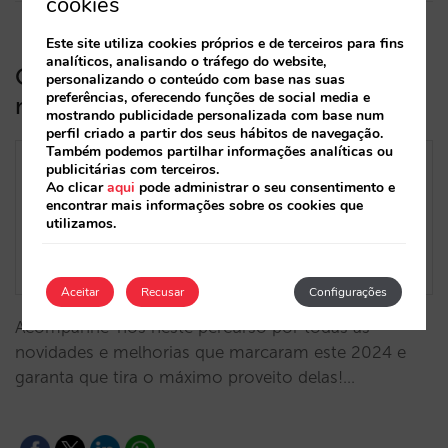
cookies
Este site utiliza cookies próprios e de terceiros para fins
analíticos, analisando o tráfego do website,
O que fizemos em 2024 que pode
personalizando o conteúdo com base nas suas
preferências, oferecendo funções de social media e
melhorar o seu dia a dia
mostrando publicidade personalizada com base num
perfil criado a partir dos seus hábitos de navegação.
Também podemos partilhar informações analíticas ou
publicitárias com terceiros.
Ao clicar
aqui
pode administrar o seu consentimento e
encontrar mais informações sobre os cookies que
utilizamos.
Aceitar
Recusar
Configurações
Acompanhe-nos neste percurso por todas as
novidades e melhorias que marcaram este 2024 e
garanta que tira o máximo proveito delas!…