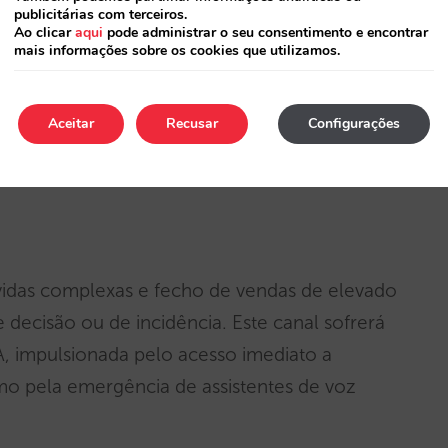
publicitárias com terceiros.
Ao clicar
aqui
pode administrar o seu consentimento e encontrar
mais informações sobre os cookies que utilizamos.
. Continuará a ser fundamental, embora
Aceitar
Recusar
Configurações
o com interfaces conversacionais como
idas complexas e fecho de vendas de elevado
decisão ou de incidência. Este canal sofrerá
, impulsionada pelo acesso imediato a
mo pela emergência de assistentes de voz