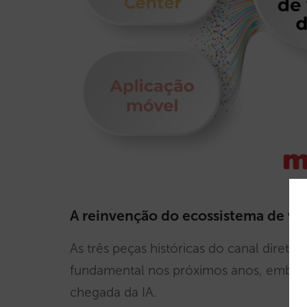
A reinvenção do ecossistema de ve
As três peças históricas do canal dire
fundamental nos próximos anos, embor
chegada da IA.