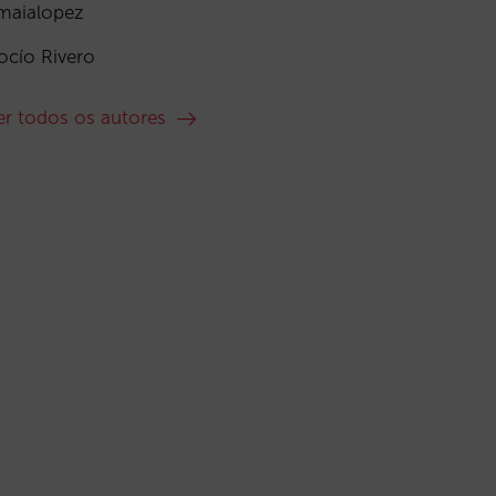
maialopez
ocío Rivero
er todos os autores