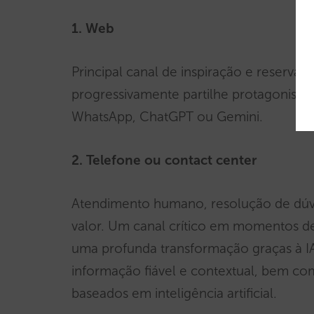
1. Web
Principal canal de inspiração e reserva
progressivamente partilhe protagonism
WhatsApp, ChatGPT ou Gemini.
2. Telefone ou contact center
Atendimento humano, resolução de dúv
valor. Um canal crítico em momentos de 
uma profunda transformação graças à IA
informação fiável e contextual, bem co
baseados em inteligência artificial.