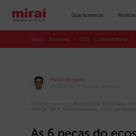
Que fazemos
Notícia
Tags:
Reservas
OTA
Vendadireta
Pablo Delgado
13/01/2026
7 minutos de lectura
Etiquetas do artigo:
AssistentesIA
Destacado
Hot
Artificial
MCP
Motordereservas
OTAs
Vendadire
As 6 peças do eco