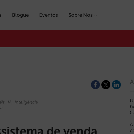
s
Blogue
Eventos
Sobre Nos
A
U
éis
IA
Inteligência
h
ta
C
A
ssistema de venda
c