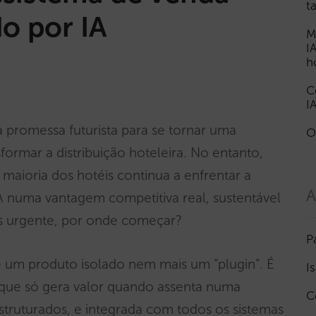
t
o por IA
M
I
h
C
I
ma promessa futurista para se tornar uma
O
sformar a distribuição hoteleira. No entanto,
maioria dos hotéis continua a enfrentar a
A
 numa vantagem competitiva real, sustentável
is urgente, por onde começar?
P
o é um produto isolado nem mais um “plugin”. É
I
 que só gera valor quando assenta numa
C
estruturados, e integrada com todos os sistemas