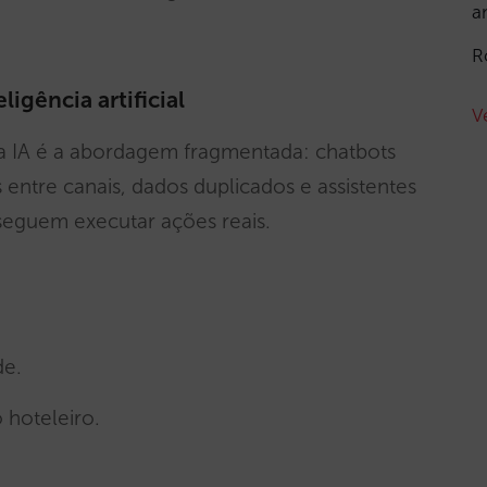
a
R
ligência artificial
V
da IA é a abordagem fragmentada: chatbots
 entre canais, dados duplicados e assistentes
seguem executar ações reais.
de.
hoteleiro.