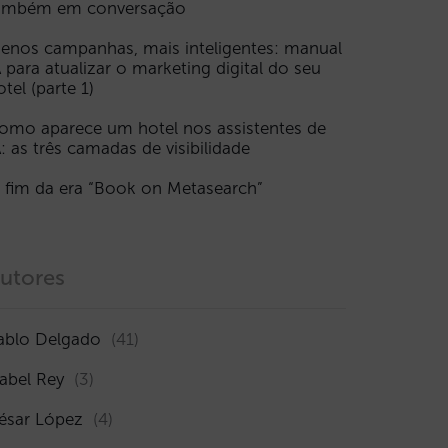
ambém em conversação
enos campanhas, mais inteligentes: manual
A para atualizar o marketing digital do seu
otel (parte 1)
omo aparece um hotel nos assistentes de
A: as três camadas de visibilidade
 fim da era “Book on Metasearch”
utores
ablo Delgado
(41)
sabel Rey
(3)
ésar López
(4)