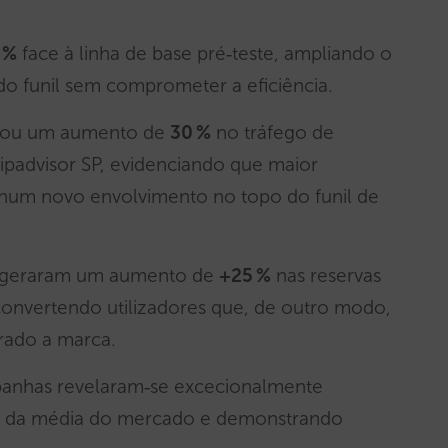
 %
face à linha de base pré‑teste, ampliando o
do funil sem comprometer a eficiência.
stou um aumento de
30 %
no tráfego de
ipadvisor SP, evidenciando que maior
e num novo envolvimento no topo do funil de
s geraram um aumento de
+25 %
nas reservas
 convertendo utilizadores que, de outro modo,
rado a marca.
panhas revelaram‑se excecionalmente
ma da média do mercado e demonstrando