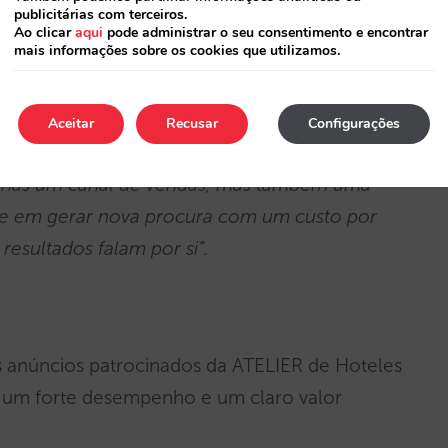
publicitárias com terceiros.
Ao clicar
aqui
pode administrar o seu consentimento e encontrar
mais informações sobre os cookies que utilizamos.
anager for Latam:
de sucesso: a estratégia da Mirai, a
Aceitar
Recusar
Configurações
rescimento da ATELIER de Hoteles. O cliente
enas um canal de vendas, mas também uma
-se em gerar nova procura com um custo por
resultados falam por si”.
 anúncios patrocinados da ATELIER de Hoteles
 um forte desempenho e um claro valor