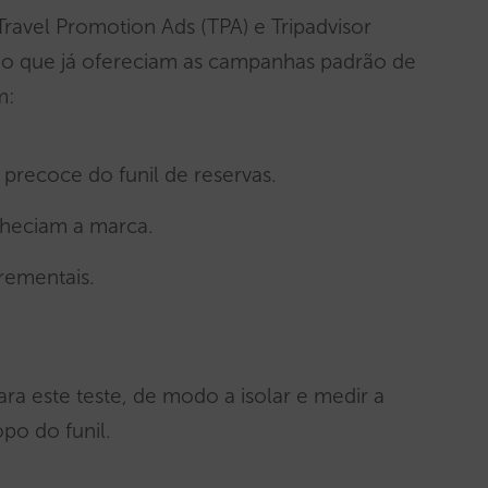
ravel Promotion Ads (TPA) e Tripadvisor
do que já ofereciam as campanhas padrão de
m:
precoce do funil de reservas.
onheciam a marca.
crementais.
ra este teste, de modo a isolar e medir a
po do funil.