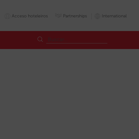
Acceso hoteleiros
Partnerships
International
Rentabilidade
Reservas
ROAS
Tripadvisor
Vendadireta
Visibili