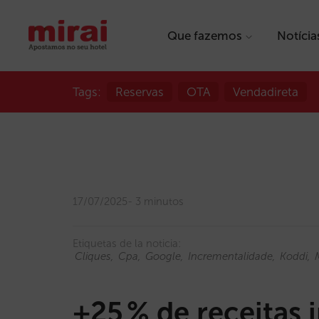
Que fazemos
Notícia
Tags:
Reservas
OTA
Vendadireta
17/07/2025
3 minutos
Etiquetas de la noticia:
Cliques
Cpa
Google
Incrementalidade
Koddi
+25 % de receitas