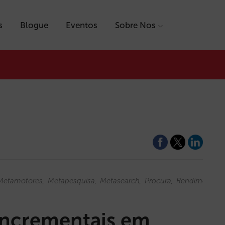
s
Blogue
Eventos
Sobre Nos
Metamotores
Metapesquisa
Metasearch
Procura
Rendimentos
 incrementais em