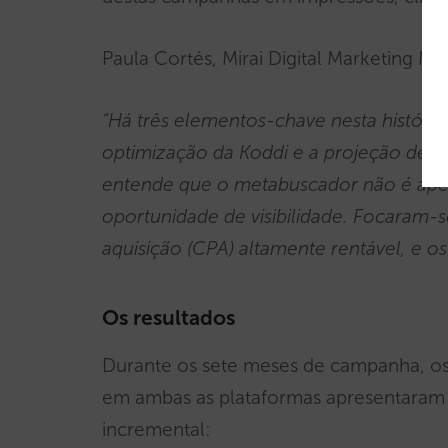
Paula Cortés, Mirai Digital Marketing M
“Há três elementos-chave nesta história 
optimização da Koddi e a projeção de c
entende que o metabuscador não é ap
oportunidade de visibilidade. Focaram
aquisição (CPA) altamente rentável, e os 
Os resultados
Durante os sete meses de campanha, os
em ambas as plataformas apresentaram
incremental: