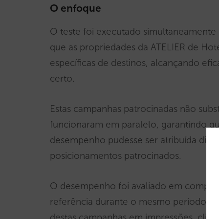
O enfoque
O teste foi executado simultaneamente 
que as propriedades da ATELIER de Hote
específicas de destinos, alcançando ef
certo.
Estas campanhas patrocinadas não subst
funcionaram em paralelo, garantindo q
desempenho pudesse ser atribuída dire
posicionamentos patrocinados.
O desempenho foi avaliado em compara
referência durante o mesmo período, d
destas campanhas em impressões, clique