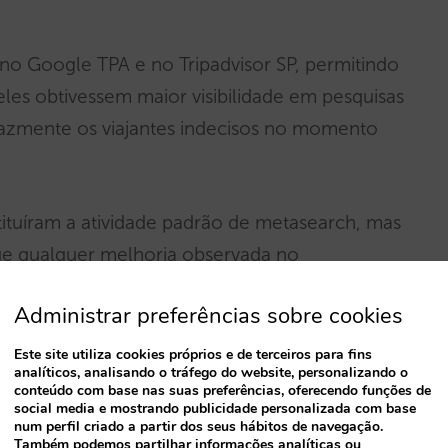
no Google TPA e no Tripadvisor SP, permitindo
les obtivessem maior visibilidade em pesquisas
icazmente os viajantes indecisos no momento
ituíram a atividade padrão de metasearch, mas
ue qualquer melhoria observada no
tamente ao impacto incremental dos
Administrar preferências sobre cookies
Este site utiliza cookies próprios e de terceiros para fins
analíticos, analisando o tráfego do website, personalizando o
ção com as métricas de metasearch de
conteúdo com base nas suas preferências, oferecendo funções de
social media e mostrando publicidade personalizada com base
emonstrando claramente o valor acrescentado
num perfil criado a partir dos seus hábitos de navegação.
s, reservas, receitas e ROAS.
Também podemos partilhar informações analíticas ou