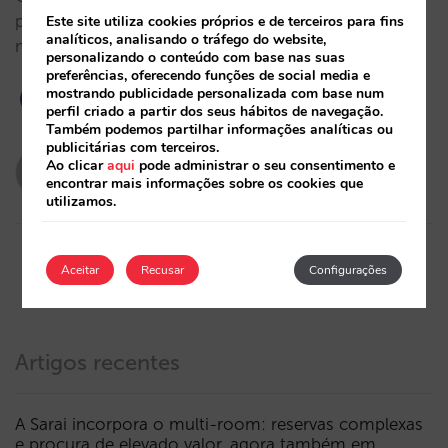
para fazer um balanço e recapitular em que se
Este site utiliza cookies próprios e de terceiros para fins
analíticos, analisando o tráfego do website,
materializou o nosso trabalho durante o ano.…
personalizando o conteúdo com base nas suas
preferências, oferecendo funções de social media e
mostrando publicidade personalizada com base num
perfil criado a partir dos seus hábitos de navegação.
Também podemos partilhar informações analíticas ou
publicitárias com terceiros.
evabarona
Ao clicar
aqui
pode administrar o seu consentimento e
encontrar mais informações sobre os cookies que
21/12/2018
utilizamos.
Aceitar
Recusar
Configurações
Artigos recentes
A Sarai incorpora o multi-room: reservas complexas
e procura de elevado valor, agora também em