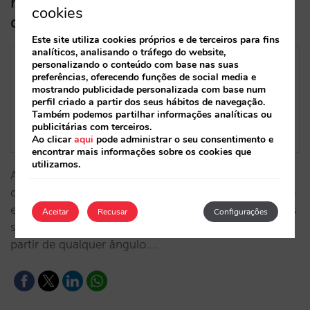
no seu hotel, através de um gémeo
cookies
digital em 3D
Este site utiliza cookies próprios e de terceiros para fins
analíticos, analisando o tráfego do website,
personalizando o conteúdo com base nas suas
preferências, oferecendo funções de social media e
mostrando publicidade personalizada com base num
perfil criado a partir dos seus hábitos de navegação.
Também podemos partilhar informações analíticas ou
publicitárias com terceiros.
Ao clicar
aqui
pode administrar o seu consentimento e
encontrar mais informações sobre os cookies que
utilizamos.
A Mirai Twin é um gémeo digital 3D do seu hotel,
desenvolvido com tecnologia própria que, com base
em imagens reais captadas com drones, permite aos
Aceitar
Recusar
Configurações
seus hóspedes uma experiência 100% imersiva a
partir de qualquer ângulo.…