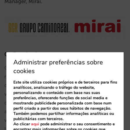
Manager, Mirai.
Os Resultados
Administrar preferências sobre
Com essa estratégia, o Grupo Camino Real
cookies
registrou um aumento anual de 7% nas vendas
Este site utiliza cookies próprios e de terceiros para fins
diretas pelo site e um crescimento de 9,9% nas
analíticos, analisando o tráfego do website,
personalizando o conteúdo com base nas suas
vendas em todos os seus canais, incluindo motor
preferências, oferecendo funções de social media e
de reservas e call center. Esses resultados levaram
mostrando publicidade personalizada com base num
perfil criado a partir dos seus hábitos de navegação.
a um aumento de 83% na receita proveniente das
Também podemos partilhar informações analíticas ou
publicitárias com terceiros.
vendas reportadas no Google Ads e a um ROAS
Ao clicar
aqui
pode administrar o seu consentimento e
total 9 vezes maior.
encontrar mais informações sobre os cookies que