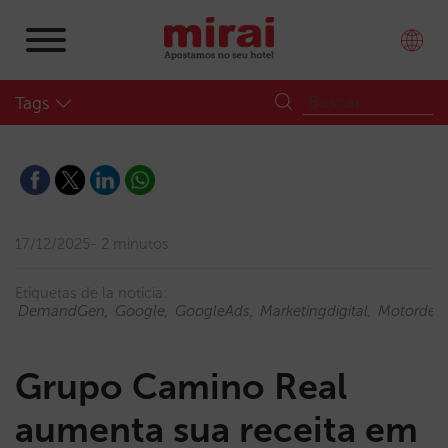
Tags
17/12/2025
2 minutos
Etiquetas de la noticia:
DemandGen
Google
GoogleAds
Marketingdigital
Motordere
Grupo Camino Real
aumenta sua receita em