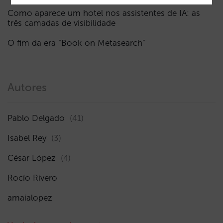
Como aparece um hotel nos assistentes de IA: as
três camadas de visibilidade
O fim da era “Book on Metasearch”
Autores
Pablo Delgado
(41)
Isabel Rey
(3)
César López
(4)
Rocío Rivero
amaialopez