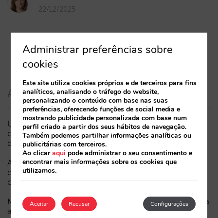
22/12/2025
Administrar preferências sobre
cookies
Este site utiliza cookies próprios e de terceiros para fins
Artigos recentes
analíticos, analisando o tráfego do website,
personalizando o conteúdo com base nas suas
preferências, oferecendo funções de social media e
mostrando publicidade personalizada com base num
Um Mundial pode reduzir as reservas hoteleiras? O
perfil criado a partir dos seus hábitos de navegação.
caso do México durante o Campeonato do Mundo
Também podemos partilhar informações analíticas ou
da FIFA 2026
publicitárias com terceiros.
Ao clicar
aqui
pode administrar o seu consentimento e
encontrar mais informações sobre os cookies que
A Sarai incorpora o multi-room: reservas complexas
utilizamos.
e procura de elevado valor, agora também em
conversação
Menos campanhas, mais inteligentes: manual IA para
Aceitar
Recusar
Configurações
atualizar o marketing digital do seu hotel (parte 1)