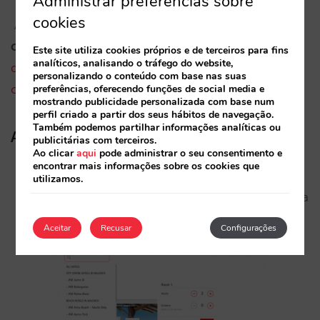
Administrar preferências sobre
cookies
Além disso, para alguns destinos que têm de lidar
com impostos cada vez mais complexos
, o
motor
Este site utiliza cookies próprios e de terceiros para fins
analíticos, analisando o tráfego do website,
da Mirai adapta-se e permite diferentes
personalizando o conteúdo com base nas suas
configurações
.
preferências, oferecendo funções de social media e
mostrando publicidade personalizada com base num
perfil criado a partir dos seus hábitos de navegação.
Também podemos partilhar informações analíticas ou
Além disso, para as cadeias:
publicitárias com terceiros.
Ao clicar
aqui
pode administrar o seu consentimento e
encontrar mais informações sobre os cookies que
Resolvemos o difícil desafio de reservar um
utilizamos.
quarto com uma ocupação complexa
, evitando a
confusão do utilizador e problemas no hotel.
Aceitar
Recusar
Configurações