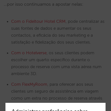
…por isso continuamos a apostar nelas:
Com o Fideltour Hotel CRM
, pode centralizar as
suas fontes de dados e aumentar os seus
contactos, a eficácia do seu marketing e a
satisfação e fidelização dos seus clientes.
Com o Hotelverse
, os seus clientes podem
escolher um quarto específico durante o
processo de reserva com uma vista aérea num
ambiente 3D.
Com FlexMyRoom
, para oferecer aos seus
clientes um seguro de assistência em viagem
como um extra no processo de reserva através
do seu site.