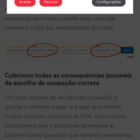
Aceitar
Recusar
Configurações
Na prática, isto significa que a OTA beneficia
sempre porque nunca perde uma consulta,
mesmo à custa das necessidades do hotel.
Cobrimos todas as consequências possíveis
da escolha de ocupação correta
Um bom sistema de escolha da ocupação é
apenas o primeiro passo, e é aqui que entram
muitos motores, incluindo as OTA, como vimos.
Gostaríamos que o problema terminasse aí.
Existem outras questões que também resolvemos