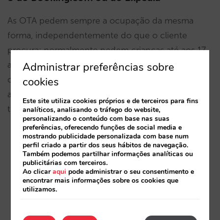
As OTA pedem sempre a ocupação da mesma
forma, independentemente do que o cliente
procura: normalmente pedem crianças até aos 17
anos e adultos a partir dos 18 anos. A partir daí,
Administrar preferências sobre
classificam e definem preços para as crianças de
cookies
acordo com cada hotel e a idade indicada. Isto
Este site utiliza cookies próprios e de terceiros para fins
tem duas consequências:
analíticos, analisando o tráfego do website,
personalizando o conteúdo com base nas suas
preferências, oferecendo funções de social media e
mostrando publicidade personalizada com base num
Podem sempre oferecer hotéis alternativos.
perfil criado a partir dos seus hábitos de navegação.
Também podemos partilhar informações analíticas ou
publicitárias com terceiros.
Pode levar a ambiguidades em reservas
Ao clicar
aqui
pode administrar o seu consentimento e
conflituosas para o hotel. O cliente pediu uma
encontrar mais informações sobre os cookies que
utilizamos.
criança e acaba num hotel onde é considerado
um adulto.