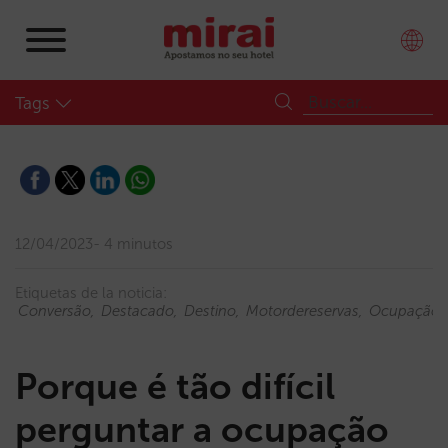
Tags
12/04/2023
4 minutos
Etiquetas de la noticia:
Conversão
Destacado
Destino
Motordereservas
Ocupação
Porque é tão difícil
perguntar a ocupação