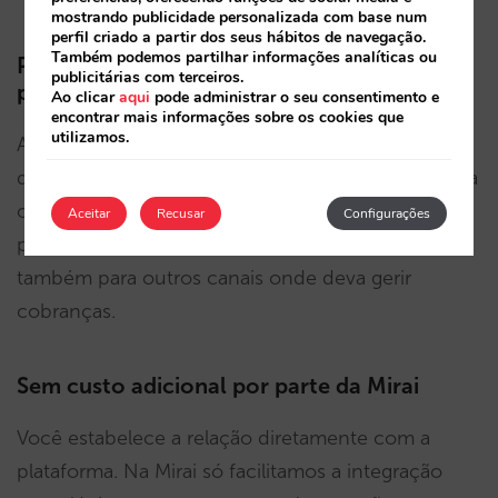
mostrando publicidade personalizada com base num
perfil criado a partir dos seus hábitos de navegação.
Também podemos partilhar informações analíticas ou
Para além da venda direta: use estas
publicitárias com terceiros.
plataformas para os seus outros canais
Ao clicar
aqui
pode administrar o seu consentimento e
encontrar mais informações sobre os cookies que
utilizamos.
Ao não se tratar de um serviço oferecido
diretamente pela Mirai para a venda direta online, a
outra grande vantagem é que contratar uma
Aceitar
Recusar
Configurações
plataforma de pagamento irá permitir-lhe utilizá-la
também para outros canais onde deva gerir
cobranças.
Sem custo adicional por parte da Mirai
Você estabelece a relação diretamente com a
plataforma. Na Mirai só facilitamos a integração