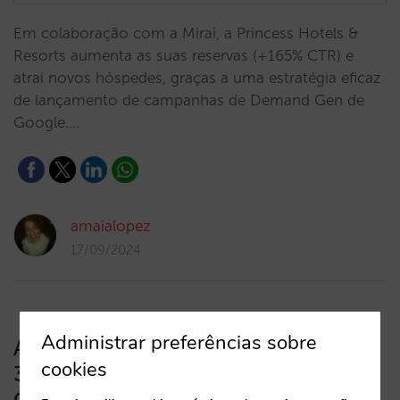
Em colaboração com a Mirai, a Princess Hotels &
Resorts aumenta as suas reservas (+165% CTR) e
atrai novos hóspedes, graças a uma estratégia eficaz
de lançamento de campanhas de Demand Gen de
Google.…
amaialopez
17/09/2024
Administrar preferências sobre
A implementação da DMA reduz em
cookies
30% os cliques e as reservas no
Google Hotel Ads