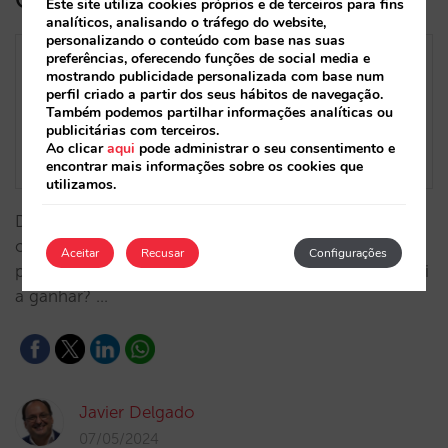
Este site utiliza cookies próprios e de terceiros para fins
analíticos, analisando o tráfego do website,
personalizando o conteúdo com base nas suas
preferências, oferecendo funções de social media e
mostrando publicidade personalizada com base num
perfil criado a partir dos seus hábitos de navegação.
Também podemos partilhar informações analíticas ou
publicitárias com terceiros.
Ao clicar
aqui
pode administrar o seu consentimento e
encontrar mais informações sobre os cookies que
utilizamos.
De que forma é que as alterações do Google afetam
o utilizador? O que perderam os hotéis? O que se
Aceitar
Recusar
Configurações
passa com o Booking.com? É gatekeeper? Quem sai
a ganhar? …
Javier Delgado
07/05/2024