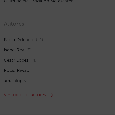
O fim da era “Book on Metasearch”
Autores
Pablo Delgado
(41)
Isabel Rey
(3)
César López
(4)
Rocío Rivero
amaialopez
Ver todos os autores