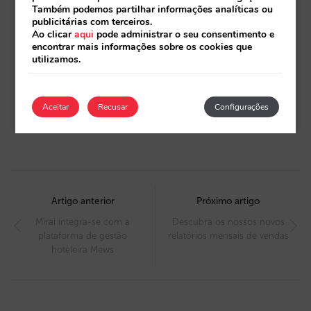
IA: as três camadas de visibilidade
Também podemos partilhar informações analíticas ou
publicitárias com terceiros.
Os 3 níveis da arquitetura de pricing: onde se
Ao clicar
aqui
pode administrar o seu consentimento e
encontrar mais informações sobre os cookies que
decide a sua rentabilidade? (Parte 2)
utilizamos.
As 6 peças do ecossistema de venda direta
impulsionado por IA
Aceitar
Recusar
Configurações
Post
navigation
Artigo anterior
Próximo artigo
Mirai integra-se com a
Descubra os nossos novos
plataforma de gestão
relatórios mensais de vendas
hoteleira Mews