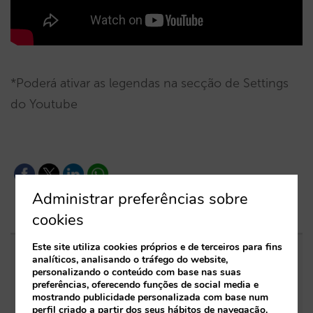
*Poderá ativar as legendas na secção de Settings
do Youtube
Administrar preferências sobre
cookies
Este site utiliza cookies próprios e de terceiros para fins
analíticos, analisando o tráfego do website,
Entradas relacionadas
personalizando o conteúdo com base nas suas
preferências, oferecendo funções de social media e
mostrando publicidade personalizada com base num
Como aparece um hotel nos assistentes de
perfil criado a partir dos seus hábitos de navegação.