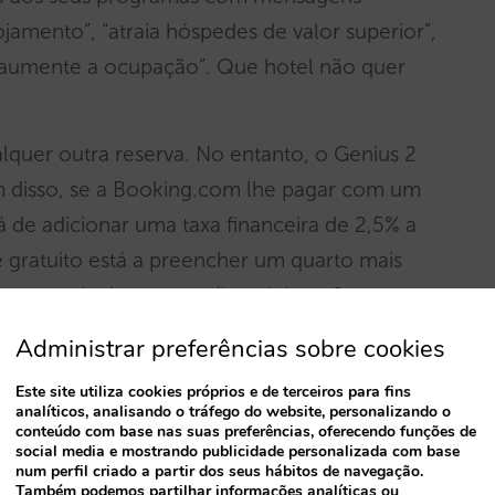
ojamento”, “atraia hóspedes de valor superior”,
“aumente a ocupação”. Que hotel não quer
uer outra reserva. No entanto, o Genius 2
disso, se a Booking.com lhe pagar com um
rá de adicionar uma taxa financeira de 2,5% a
 gratuito está a preencher um quarto mais
ar por atingir a ocupação máxima. Os seus
 bebidas (F&B) serão afectados por esses
Administrar preferências sobre cookies
de tudo isto, será que estas reservas ainda são
Este site utiliza cookies próprios e de terceiros para fins
bilidade?
analíticos, analisando o tráfego do website, personalizando o
conteúdo com base nas suas preferências, oferecendo funções de
social media e mostrando publicidade personalizada com base
es para controlar o alcance destes
num perfil criado a partir dos seus hábitos de navegação.
 número de upgrades de quarto por dia e a
Também podemos partilhar informações analíticas ou