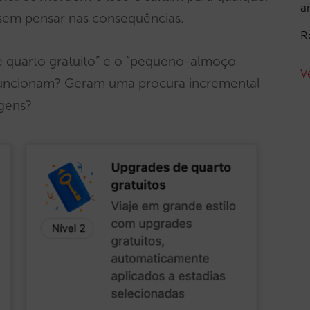
a
em pensar nas consequências.
R
e quarto gratuito” e o “pequeno-almoço
V
funcionam? Geram uma procura incremental
agens?