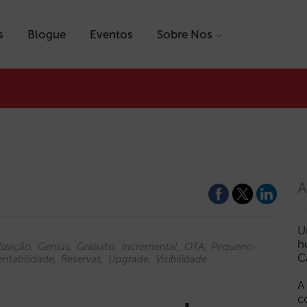
s
Blogue
Eventos
Sobre Nos
A
U
h
lização
Genius
Gratuito
Incremental
OTA
Pequeno-
C
entabilidade
Reservas
Upgrade
Visibilidade
A
c