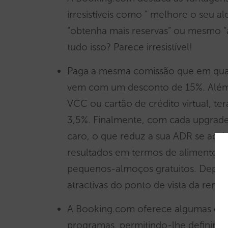
irresistíveis como ” melhore o seu al
“obtenha mais reservas” ou mesmo 
tudo isso? Parece irresistível!
Paga a mesma comissão que em qualq
vem com um desconto de 15%. Além 
VCC ou cartão de crédito virtual, te
3,5%. Finalmente, com cada upgrade
caro, o que reduz a sua ADR se acab
resultados em termos de alimentos e
pequenos-almoços gratuitos. Depois 
atractivas do ponto de vista da renta
A Booking.com oferece algumas opçõ
programas, permitindo-lhe definir o