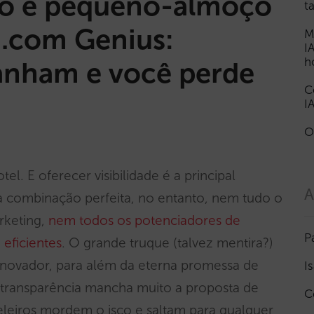
to e pequeno-almoço
t
g.com Genius:
M
I
h
anham e você perde
C
I
O
tel. E oferecer visibilidade é a principal
A
a combinação perfeita, no entanto, nem tudo o
rketing,
nem todos os potenciadores de
P
 eficientes
. O grande truque (talvez mentira?)
inovador, para além da eterna promessa de
I
de transparência mancha muito a proposta de
C
eleiros mordem o isco e saltam para qualquer