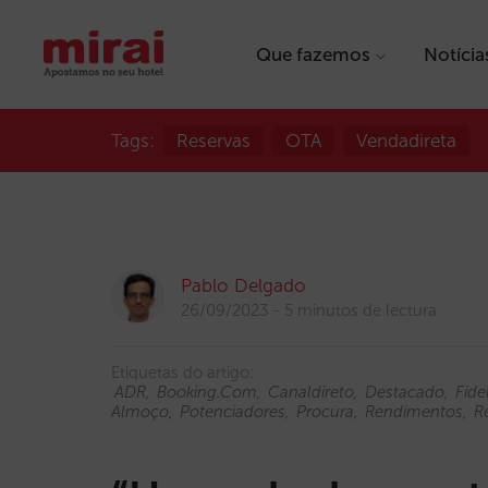
Que fazemos
Notícia
Tags:
Reservas
OTA
Vendadireta
Pablo Delgado
26/09/2023
5 minutos de lectura
Etiquetas do artigo:
ADR
Booking.com
Canaldireto
Destacado
Fide
Almoço
Potenciadores
Procura
Rendimentos
R