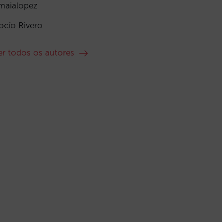
maialopez
ocío Rivero
er todos os autores