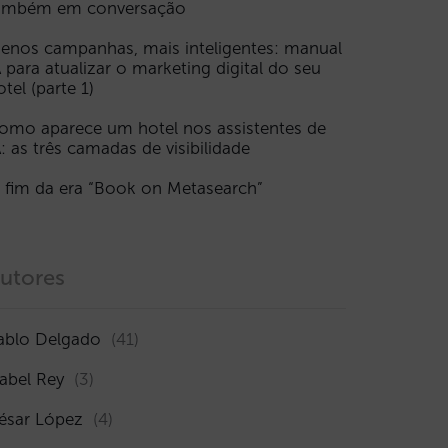
ambém em conversação
enos campanhas, mais inteligentes: manual
A para atualizar o marketing digital do seu
otel (parte 1)
omo aparece um hotel nos assistentes de
A: as três camadas de visibilidade
 fim da era “Book on Metasearch”
utores
ablo Delgado
(41)
sabel Rey
(3)
ésar López
(4)