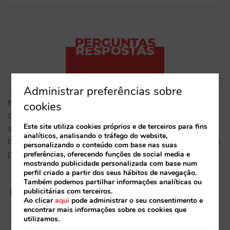
Administrar preferências sobre
Nesta publicação recolhemos algumas das questões
cookies
que os hoteleiros nos têm colocado nas últimas
Este site utiliza cookies próprios e de terceiros para fins
semanas sobre o contexto atual, riscos e efeitos,
analíticos, analisando o tráfego do website,
bem como a nossa visão e recomendações sobre os
personalizando o conteúdo com base nas suas
próximos desafios na distribuição.…
preferências, oferecendo funções de social media e
mostrando publicidade personalizada com base num
perfil criado a partir dos seus hábitos de navegação.
Também podemos partilhar informações analíticas ou
publicitárias com terceiros.
Ao clicar
aqui
pode administrar o seu consentimento e
encontrar mais informações sobre os cookies que
utilizamos.
Pablo Sánchez