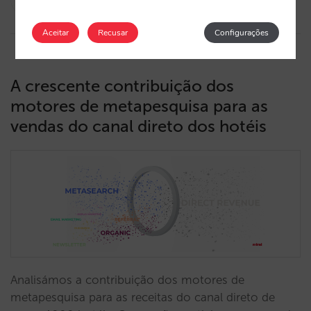
15/02/2023
Aceitar
Recusar
Configurações
A crescente contribuição dos
motores de metapesquisa para as
vendas do canal direto dos hotéis
Analisámos a contribuição dos motores de
metapesquisa para as receitas do canal direto de