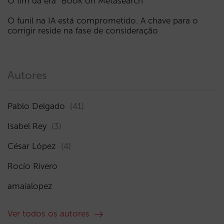
O fim da era “Book on Metasearch”
O funil na IA está comprometido. A chave para o
corrigir reside na fase de consideração
Autores
Pablo Delgado
(41)
Isabel Rey
(3)
César López
(4)
Rocío Rivero
amaialopez
Ver todos os autores