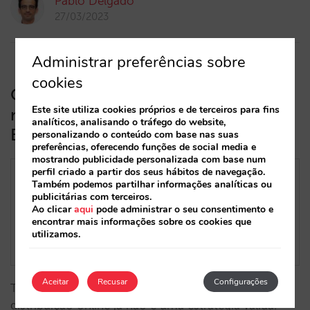
Pablo Delgado
27/03/2023
Administrar preferências sobre
cookies
O fim da paridade. Como definir uma
Este site utiliza cookies próprios e de terceiros para fins
nova estratégia de preços com a
analíticos, analisando o tráfego do website,
Booking.com e a Expedia
personalizando o conteúdo com base nas suas
preferências, oferecendo funções de social media e
mostrando publicidade personalizada com base num
perfil criado a partir dos seus hábitos de navegação.
Também podemos partilhar informações analíticas ou
publicitárias com terceiros.
Ao clicar
aqui
pode administrar o seu consentimento e
encontrar mais informações sobre os cookies que
utilizamos.
Aceitar
Recusar
Configurações
Ter paridade de preços e inventário na sua
distribuição online já não é uma estratégia válida.