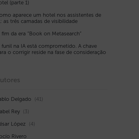
otel (parte 1)
omo aparece um hotel nos assistentes de
A: as três camadas de visibilidade
 fim da era “Book on Metasearch”
 funil na IA está comprometido. A chave
ara o corrigir reside na fase de consideração
utores
ablo Delgado
(41)
sabel Rey
(3)
ésar López
(4)
ocío Rivero