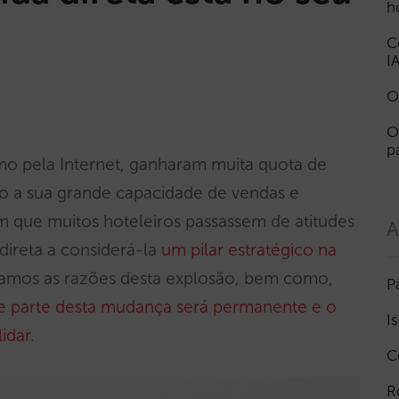
h
C
I
O
O
p
omo pela Internet, ganharam muita quota de
 a sua grande capacidade de vendas e
m que muitos hoteleiros passassem de atitudes
A
direta a considerá-la
um pilar estratégico na
isamos as razões desta explosão, bem como,
P
e parte desta mudança será permanente e o
I
idar
.
C
R