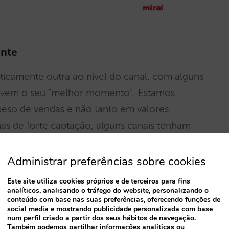
ente
icamente outra ao nível do canal, com alguns
vivem o seu “melhor momento”. Estamos
peso de vendas e não tanto em valores
as de forte captação, alguns canais tenham
números.
Administrar preferências sobre cookies
urística tradicional e o retalho, muito afetados
Este site utiliza cookies próprios e de terceiros para fins
zer, bem como os GDS (sistemas de
analíticos, analisando o tráfego do website, personalizando o
conteúdo com base nas suas preferências, oferecendo funções de
cia empresarial mas também com o lazer,
social media e mostrando publicidade personalizada com base
num perfil criado a partir dos seus hábitos de navegação.
outro lado, no geral, os canais em linha estão
Também podemos partilhar informações analíticas ou