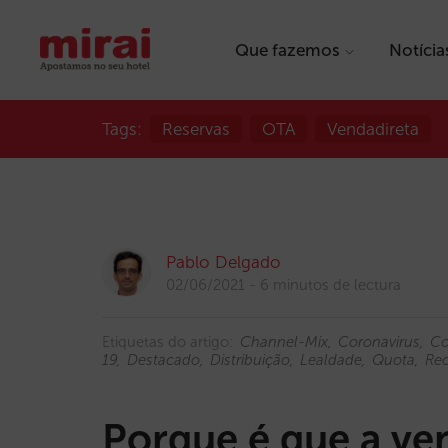
Que fazemos
Notícia
Tags:
Reservas
OTA
Vendadireta
Pablo Delgado
02/06/2021
6 minutos de lectura
Etiquetas do artigo:
Channel-Mix
Coronavirus
Co
19
Destacado
Distribuição
Lealdade
Quota
Re
Porque é que a ven