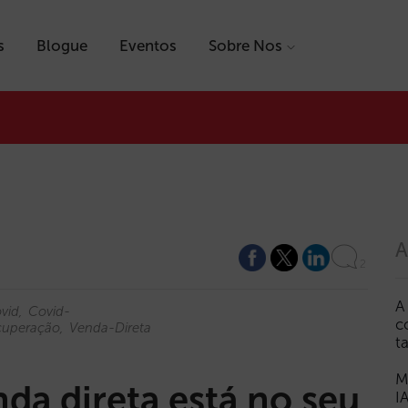
s
Blogue
Eventos
Sobre Nos
A
2
A
vid
Covid-
c
cuperação
Venda-Direta
t
M
da direta está no seu
I