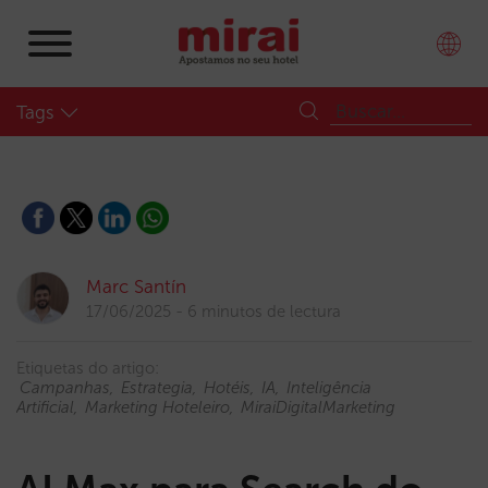
Tags
Marc Santín
17/06/2025
6 minutos de lectura
Etiquetas do artigo:
Campanhas
Estrategia
Hotéis
IA
Inteligência
Artificial
Marketing Hoteleiro
MiraiDigitalMarketing