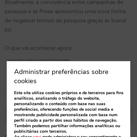
Atualmente
, a convivência entre campanhas de
pesquisa e as Pmax apresentou uma nova forma
de negativar termos de pesquisa graças às brand
list.
O que vai acontecer agora:
Administrar preferências sobre
cookies
Este site utiliza cookies próprios e de terceiros para fins
analíticos, analisando o tráfego do website,
personalizando o conteúdo com base nas suas
preferências, oferecendo funções de social media e
mostrando publicidade personalizada com base num
Fonte: Google
perfil criado a partir dos seus hábitos de navegação.
Também podemos partilhar informações analíticas ou
publicitárias com terceiros.
Ao clicar
aqui
pode administrar o seu consentimento e