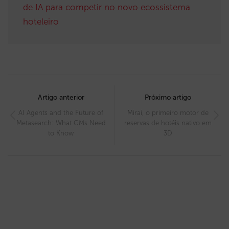
de IA para competir no novo ecossistema
hoteleiro
Post
navigation
Artigo anterior
Próximo artigo
AI Agents and the Future of
Mirai, o primeiro motor de
Metasearch: What GMs Need
reservas de hotéis nativo em
to Know
3D