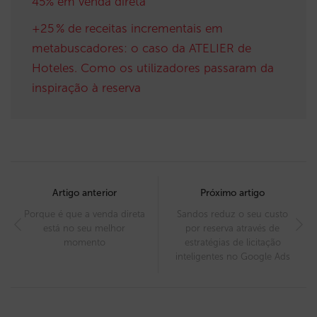
45% em venda direta
+25 % de receitas incrementais em
metabuscadores: o caso da ATELIER de
Hoteles. Como os utilizadores passaram da
inspiração à reserva
Post
navigation
Artigo anterior
Próximo artigo
Porque é que a venda direta
Sandos reduz o seu custo
está no seu melhor
por reserva através de
momento
estratégias de licitação
inteligentes no Google Ads