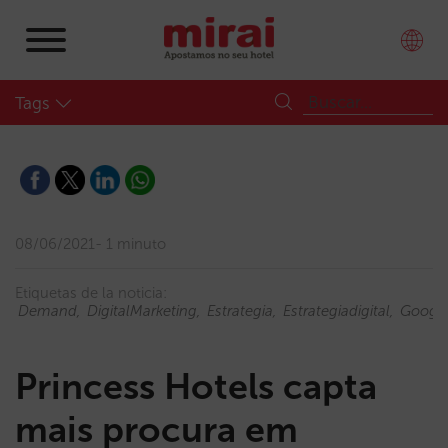
Tags
08/06/2021
1 minuto
Etiquetas de la noticia:
Demand
DigitalMarketing
Estrategia
Estrategiadigital
Googl
Princess Hotels capta
mais procura em