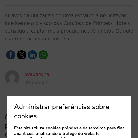
Através da utilização de uma estratégia de licitação
inteligente a divisão das Caraíbas de Princess Hotels
conseguiu captar mais procura nos Anúncios Google
e aumentar a sua conversão.…
evabarona
08/06/2021
Administrar preferências sobre
cookies
Mirai integra-se com todos estes
processadores de pagamentos que
Este site utiliza cookies próprios e de terceiros para fins
cumprem o PSD2
analíticos, analisando o tráfego do website,