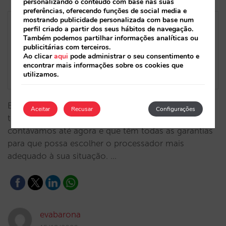
personalizando o conteúdo com base nas suas
preferências, oferecendo funções de social media e
mostrando publicidade personalizada com base num
perfil criado a partir dos seus hábitos de navegação.
Também podemos partilhar informações analíticas ou
publicitárias com terceiros.
Ao clicar
aqui
pode administrar o seu consentimento e
encontrar mais informações sobre os cookies que
utilizamos.
Estreamos quatro integrações do mais alto nível,
Aceitar
Recusar
Configurações
todas estas plataformas unem-se às que já
contávamos até agora e que têm todas as garantias
para que possa escolher o processador mais
adequado à sua situação. …
evabarona