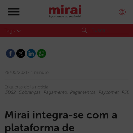
Tags
28/05/2021
1 minuto
Etiquetas de la noticia:
3DS2
Cobranças
Pagamento
Pagamentos
Paycomet
PSD2
Mirai integra-se com a
plataforma de