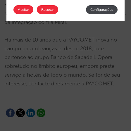
Klarna ou PayPal. Em breve, estes e outros
Aceitar
Recusar
Configurações
sistemas de pagamento estarão disponíveis através
da integração com a Mirai.
Há mais de 10 anos que a PAYCOMET inova no
campo das cobranças e, desde 2018, que
pertence ao grupo Banco de Sabadell. Opera
sobretudo no âmbito europeu, embora preste
serviço a hotéis de todo o mundo. Se for do seu
interesse, contacte diretamente a PAYCOMET.