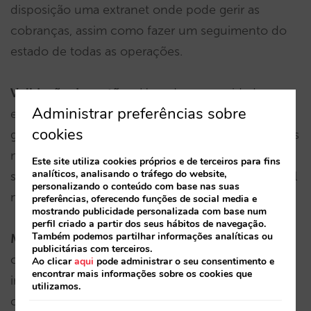
disposição uma extranet onde pode gerir as
cobranças, assim como fazer um seguimento do
estado de todas as operações.
Validação de cartões:
Uma das necessidades
Administrar preferências sobre
específicas e habituais do setor hoteleiro é a de
cookies
garantir as reservas de pagamento direto, nas quais
não se efetua pagamento exceto em caso de no-
Este site utiliza cookies próprios e de terceiros para fins
analíticos, analisando o tráfego do website,
show. Esta operação estará brevemente disponível
personalizando o conteúdo com base nas suas
na integração da Mirai com a PAYCOMET.
preferências, oferecendo funções de social media e
mostrando publicidade personalizada com base num
perfil criado a partir dos seus hábitos de navegação.
Também podemos partilhar informações analíticas ou
Métodos de pagamento alternativos:
Além dos
publicitárias com terceiros.
cartões de crédito e débito, a PAYCOMET aceita
Ao clicar
aqui
pode administrar o seu consentimento e
encontrar mais informações sobre os cookies que
inúmeros métodos de pagamento, tanto locais
utilizamos.
como internacionais, como Bizum, Giropay, Ideal,