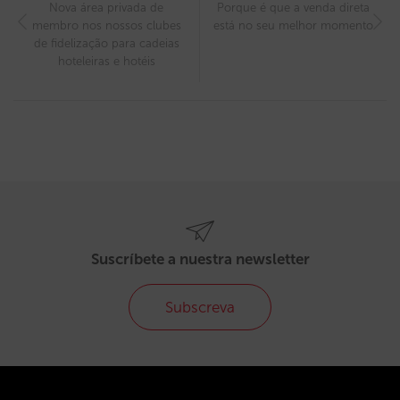
Nova área privada de
Porque é que a venda direta
membro nos nossos clubes
está no seu melhor momento
de fidelização para cadeias
hoteleiras e hotéis
Suscríbete a nuestra newsletter
Subscreva