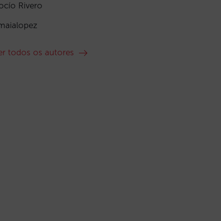
ocío Rivero
maialopez
er todos os autores