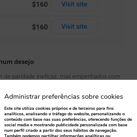
 num desejo
em de paridade ineficaz, mas empenhados com
 não era tão má quando comparada com o
Administrar preferências sobre cookies
vínhamos. Mas não durou muito. Embora
no nosso channel manager, algumas OTA
Este site utiliza cookies próprios e de terceiros para fins
analíticos, analisando o tráfego do website, personalizando o
direto. Porque é que acontecia tudo isto? O
conteúdo com base nas suas preferências, oferecendo funções de
a Expedia.com e para o qual está a migrar a
social media e mostrando publicidade personalizada com base
num perfil criado a partir dos seus hábitos de navegação.
Também podemos partilhar informações analíticas ou