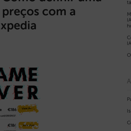
t
e preços com a
M
I
Expedia
h
C
I
O
A
P
I
C