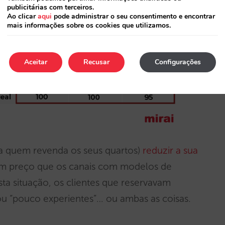
publicitárias com terceiros.
Ao clicar
aqui
pode administrar o seu consentimento e encontrar
mais informações sobre os cookies que utilizamos.
Aceitar
Recusar
Configurações
 a quem revenda os seus quartos)
reduzir a sua
 preço que os canais com modelos de
sta situação, os clientes que reservavam
ou “pouco experientes”… ou ambas as coisas.