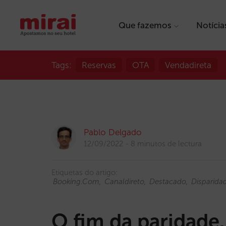
Que fazemos
Notícia
Tags:
Reservas
OTA
Vendadireta
Pablo Delgado
12/09/2022
8 minutos de lectura
Etiquetas do artigo:
Booking.com
Canaldireto
Destacado
Disparida
O fim da paridade