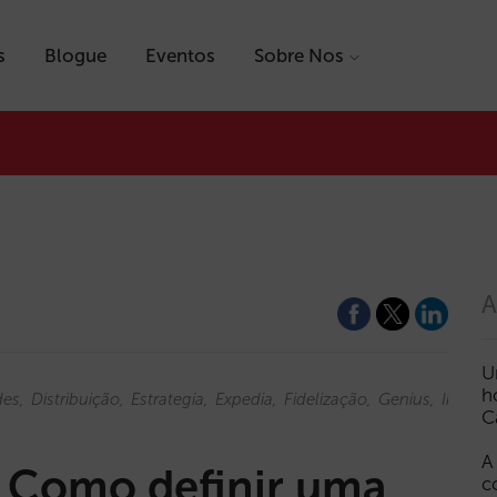
s
Blogue
Eventos
Sobre Nos
A
U
h
des
Distribuição
Estrategia
Expedia
Fidelização
Genius
Inventa
C
A
. Como definir uma
c