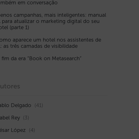
ambém em conversação
enos campanhas, mais inteligentes: manual
A para atualizar o marketing digital do seu
otel (parte 1)
omo aparece um hotel nos assistentes de
A: as três camadas de visibilidade
 fim da era “Book on Metasearch”
utores
ablo Delgado
(41)
sabel Rey
(3)
ésar López
(4)