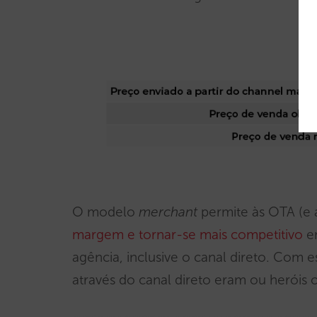
O modelo
merchant
permite às OTA (e
margem e tornar-se mais competitivo
em
agência, inclusive o canal direto. Com e
através do canal direto eram ou heróis 