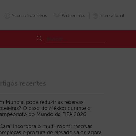
Acceso hoteleiros
Partnerships
International
rtigos recentes
m Mundial pode reduzir as reservas
oteleiras? O caso do México durante o
rio
Merchant
Metasearch
OTA
Paridade
Tarifas
Telemóvel
Vi
ampeonato do Mundo da FIFA 2026
 Sarai incorpora o multi-room: reservas
omplexas e procura de elevado valor, agora