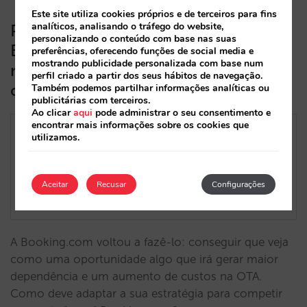
Este site utiliza cookies próprios e de terceiros para fins
analíticos, analisando o tráfego do website,
Por que razão mudar da
personalizando o conteúdo com base nas suas
Booking.com para o modelo
preferências, oferecendo funções de social media e
mostrando publicidade personalizada com base num
merchant é tão importante e como
perfil criado a partir dos seus hábitos de navegação.
competir com ele
Também podemos partilhar informações analíticas ou
publicitárias com terceiros.
Ao clicar
aqui
pode administrar o seu consentimento e
encontrar mais informações sobre os cookies que
utilizamos.
Aceitar
Recusar
Configurações
A Booking.com voltou a fazê-lo: conseguir que veja
como uma oportunidade algo que irá gerar maior
dependência e um aumento de custos na OTA.
Como deve adaptar a sua estratégia para competir