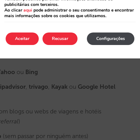
tes) que têm muitos clientes mas que, em
publicitárias com terceiros.
Ao clicar
aqui
pode administrar o seu consentimento e encontrar
a sua web.
mais informações sobre os cookies que utilizamos.
levantes?
Aceitar
Recusar
Configurações
adrão são:
Yahoo
ou
Bing
ripadvisor
,
trivago
,
Kayak
ou
Google Hotel
om blogs ou webs de viagens e hotéis
referral
)
b
(sem passar por ninguém antes)