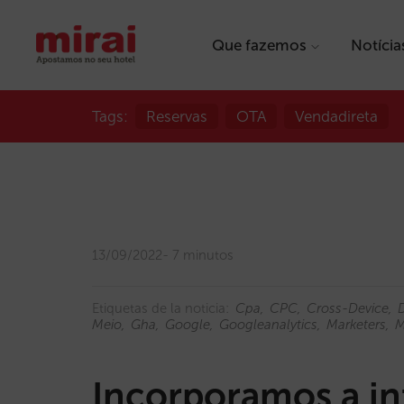
Que fazemos
Notícia
Tags:
Reservas
OTA
Vendadireta
13/09/2022
7 minutos
Etiquetas de la noticia:
Cpa
CPC
Cross-Device
Meio
Gha
Google
Googleanalytics
Marketers
M
Incorporamos a in