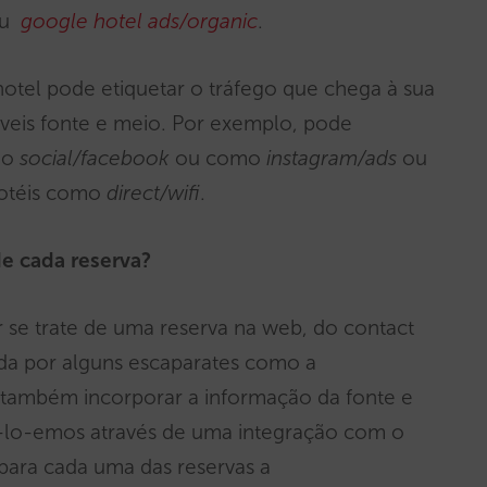
u
google hotel ads/organic
.
otel pode etiquetar o tráfego que chega à sua
áveis fonte e meio. Por exemplo, pode
omo
social/facebook
ou como
instagram/ads
ou
hotéis como
direct/wifi
.
e cada reserva?
er se trate de uma reserva na web, do contact
ada por alguns escaparates como a
s também incorporar a informação da fonte e
-lo-emos através de uma integração com o
 para cada uma das reservas a