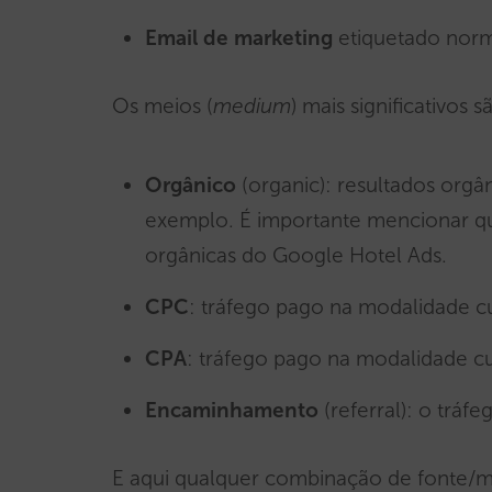
Email de marketing
etiquetado no
Os meios (
medium
) mais significativos s
Orgânico
(organic): resultados org
exemplo. É importante mencionar q
orgânicas do Google Hotel Ads.
CPC
: tráfego pago na modalidade c
CPA
: tráfego pago na modalidade c
Encaminhamento
(referral): o tráf
E aqui qualquer combinação de fonte/me