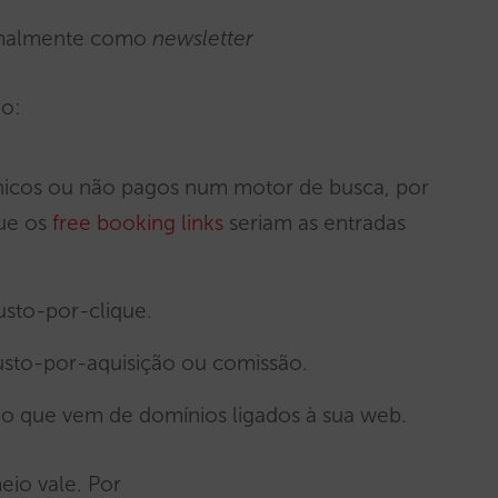
rmalmente como
newsletter
ão:
ânicos ou não pagos num motor de busca, por
ue os
free booking links
seriam as entradas
usto-por-clique.
usto-por-aquisição ou comissão.
ego que vem de domínios ligados à sua web.
io vale. Por