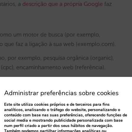
ários, a
descrição que a própria Google
faz
l como um motor de busca (por exemplo,
o que faz a ligação à sua web (exemplo.com).
mo, por exemplo, pesquisa orgânica (organic),
(cpc), encaminhamento web (referência).
o meio de todas as suas vendas na web
Administrar preferências sobre cookies
igem do seu tráfego. Isto permite ter uma
 e conhecer os nomes e apelidos dos que lhe
Este site utiliza cookies próprios e de terceiros para fins
analíticos, analisando o tráfego do website, personalizando o
compra dos seus quartos. Dispor desta
conteúdo com base nas suas preferências, oferecendo funções de
social media e mostrando publicidade personalizada com base
dades de como derivar mais tráfego para a sua
num perfil criado a partir dos seus hábitos de navegação.
Também podemos partilhar informações analíticas ou