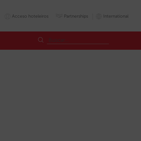
Acceso hoteleiros
Partnerships
International
ios
Reservas
Tracking
Tripadvisor
Trivago
Vendadireta