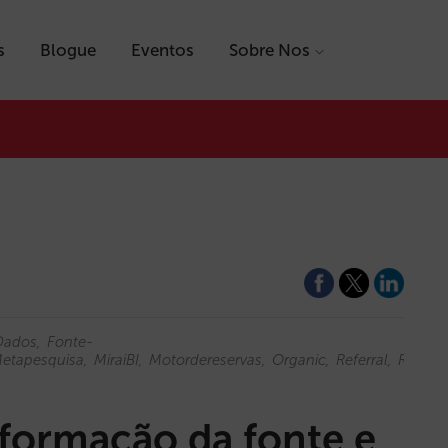
s
Blogue
Eventos
Sobre Nos
Dados
Fonte-
etapesquisa
MiraiBI
Motordereservas
Organic
Referral
Relatór
formação da fonte e