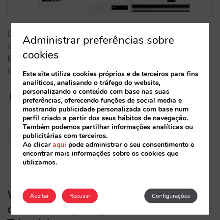
Compilámos todas as funcionalidades do nosso
Administrar preferências sobre
sistema de extras que lhe permitirão configurar
cookies
facilmente uma proposta diferenciada e aumentar o
seu valor médio de reserva.…
Este site utiliza cookies próprios e de terceiros para fins
analíticos, analisando o tráfego do website,
personalizando o conteúdo com base nas suas
preferências, oferecendo funções de social media e
mostrando publicidade personalizada com base num
perfil criado a partir dos seus hábitos de navegação.
Também podemos partilhar informações analíticas ou
Isabel Rey
publicitárias com terceiros.
20/03/2024
Ao clicar
aqui
pode administrar o seu consentimento e
encontrar mais informações sobre os cookies que
utilizamos.
Veja como funciona o modelo de
Aceitar
Recusar
Configurações
comissão líquida por estadia do