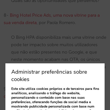
Quais são as oportunidades que perdemos?
8-
Bing Hotel Price Ads, uma nova vitrine para a
sua venda direta
, por Paola Romero.
O Bing HPA disponibiliza mais uma vitrine onde
pode ter impacto sobre muitos utilizadores
que não estão presentes no Google, e que
neste momento acabam nas OTA, os únicos
canais que estão atualmente a licitar para o seu
Administrar preferências sobre
hotel.
cookies
9-
Conheça e tire o máximo partido dos seus
Este site utiliza cookies próprios e de terceiros para fins
analíticos, analisando o tráfego do website,
dados de procura
, por Pablo Sánchez.
personalizando o conteúdo com base nas suas
preferências, oferecendo funções de social media e
mostrando publicidade personalizada com base num