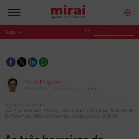
Tags
Pablo Delgado
18/05/2022
13 minutos de lectura
Etiquetas do artigo:
CDN
Conversão
Dados
Destacado
Estrategia
Investimento
De Reservas
Motordereservas
Vendadirecta
Website