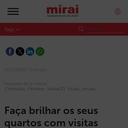
Tags
14/10/2020
1 minuto
Etiquetas de la noticia:
Conteúdo
Firstview
Virtual3D
Visitas_virtuais
Faça brilhar os seus
quartos com visitas