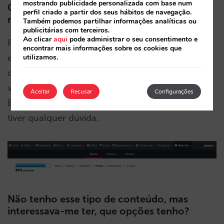
mostrando publicidade personalizada com base num
Como posso carregar as minhas visitas 3D
perfil criado a partir dos seus hábitos de navegação.
no meu motor?
Também podemos partilhar informações analíticas ou
publicitárias com terceiros.
Ao clicar
aqui
pode administrar o seu consentimento e
Pode fazê-lo você mesmo a partir da nossa
encontrar mais informações sobre os cookies que
utilizamos.
extranet na secção de quartos, poderá ver uma
opção para introduzir o URL das suas visitas
virtuais. Poderá acrescentar uma por quarto.
Aceitar
Recusar
Configurações
Entre em contacto com o seu gestor de conta se
tiver qualquer dúvida.
Não tenho esse tipo de conteúdo, mas
interessava-me ter, que opções tenho?