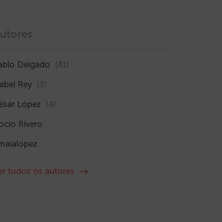
utores
ablo Delgado
(41)
sabel Rey
(3)
ésar López
(4)
ocío Rivero
maialopez
er todos os autores