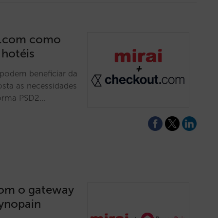
ut.com como
hotéis
i podem beneficiar da
osta as necessidades
 norma PSD2…
 com o gateway
ynopain