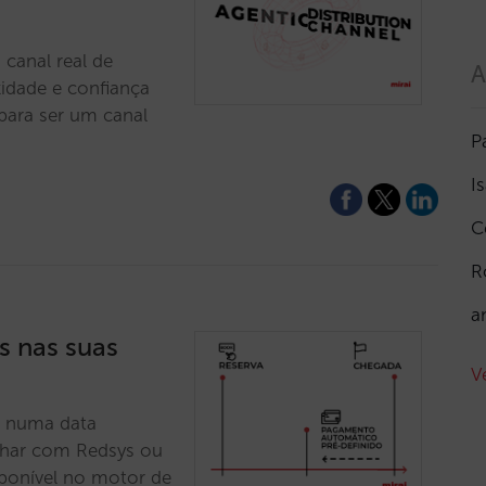
 canal real de
A
idade e confiança
 para ser um canal
P
I
C
R
a
s nas suas
V
r numa data
alhar com Redsys ou
sponível no motor de