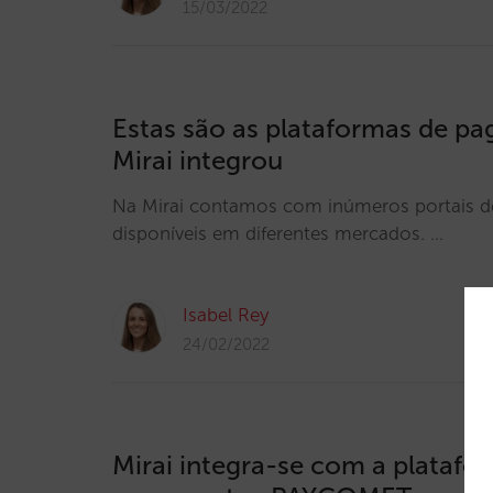
15/03/2022
Estas são as plataformas de p
Mirai integrou
Na Mirai contamos com inúmeros portais 
disponíveis em diferentes mercados. …
Isabel Rey
24/02/2022
Mirai integra-se com a platafo