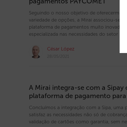
pagamentos PAYCOMET
Seguindo o nosso objetivo de oferecermos 
variedade de opções, a Mirai associou-se
plataforma de pagamentos muito inovadora
especializada nas necessidades do setor hot
César López
28/05/2021
A Mirai integra-se com a Sipa
plataforma de pagamento para 
Concluímos a integração com a Sipa, uma 
satisfaz as necessidades não só de cobran
validação de cartões como garantia, sem n