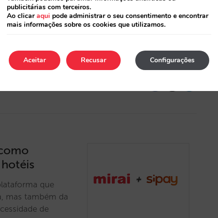
publicitárias com terceiros.
Ao clicar
aqui
pode administrar o seu consentimento e encontrar
a mais ampla
mais informações sobre os cookies que utilizamos.
 à PAYCOMET, uma
 e altamente
eleiro. …
Aceitar
Recusar
Configurações
y como
hotéis
plataforma que
ça, mas também da
ecessidade de