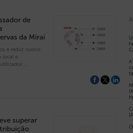
ssador de
A
a
ervas da Mirai
U
h
os e reduz custos
C
 local e
A
tilizador. …
c
t
M
I
h
C
I
deve superar
O
tribuição