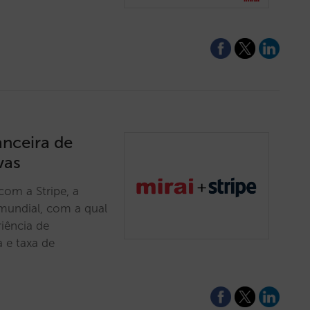
anceira de
vas
com a Stripe, a
r mundial, com a qual
iência de
 e taxa de